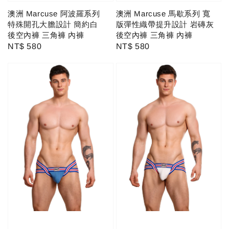
澳洲 Marcuse 阿波羅系列
澳洲 Marcuse 馬歇系列 寬
特殊開孔大膽設計 簡約白
版彈性織帶提升設計 岩磚灰
後空內褲 三角褲 內褲
後空內褲 三角褲 內褲
Regular
NT$ 580
Regular
NT$ 580
price
price