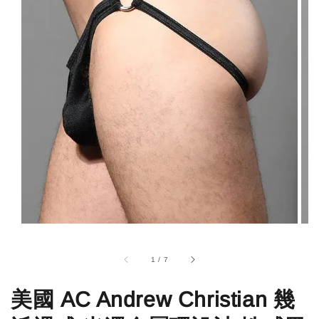
1
/
7
美國 AC Andrew Christian 幾