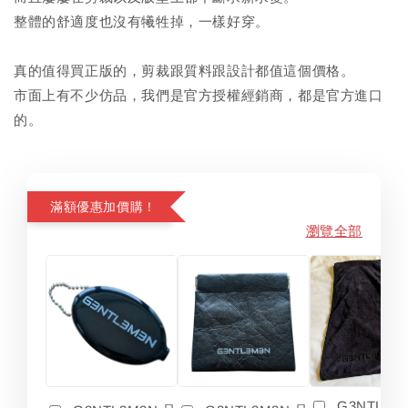
整體的舒適度也沒有犧牲掉，一樣好穿。
真的值得買正版的，剪裁跟質料跟設計都值這個價格。
市面上有不少仿品，我們是官方授權經銷商，都是官方進口
的。
滿額優惠加價購！
瀏覽全部
G3NTL3M