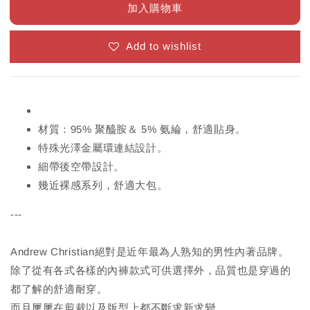
加入購物車
Add to wishlist
材質：95% 聚醯胺＆ 5% 氨綸，舒適貼身。
特殊光澤金屬環連結設計。
細帶後空帶設計。
幾近裸感系列，舒適大包。
---
Andrew Christian絕對是近年最為人熟知的男性內著品牌。
除了從有各式各樣的內褲款式可供選擇外，品質也是穿過的
都了解的舒適耐穿。
而且屢屢在剪裁以及版型上都不斷求新求變。