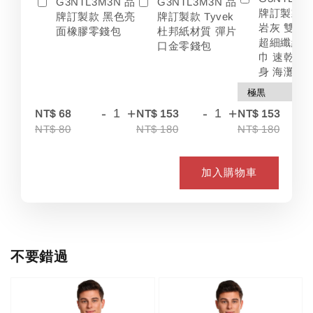
G3NTL3M3N 品
G3NTL3M3N 品
牌訂製款 
牌訂製款 黑色亮
牌訂製款 Tyvek
岩灰 雙色
面橡膠零錢包
杜邦紙材質 彈片
超細纖維 
口金零錢包
巾 速乾 吸
身 海灘
-
+
-
+
-
NT$ 68
NT$ 153
NT$ 153
NT$ 80
NT$ 180
NT$ 180
加入購物車
不要錯過