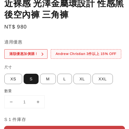
近裸感 光澤金屬環設計 性感黑
後空內褲 三角褲
Regular
NT$ 980
price
適用優惠
滿額優惠加價購！
Andrew Christian 3件以上 15% OFF
尺寸
XS
S
M
L
XL
XXL
數量
S 1 件庫存