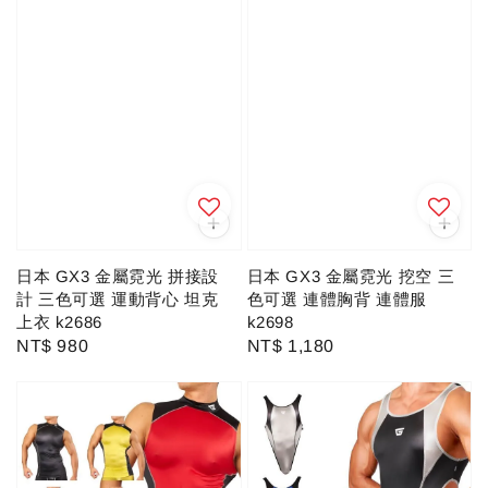
日本 GX3 金屬霓光 拼接設
日本 GX3 金屬霓光 挖空 三
計 三色可選 運動背心 坦克
色可選 連體胸背 連體服
上衣 k2686
k2698
Regular
NT$ 980
Regular
NT$ 1,180
price
price