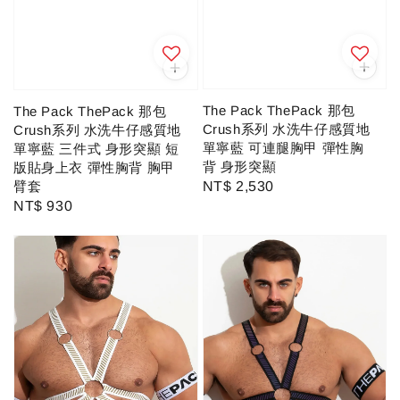
The Pack ThePack 那包
The Pack ThePack 那包
Crush系列 水洗牛仔感質地
Crush系列 水洗牛仔感質地
單寧藍 可連腿胸甲 彈性胸
單寧藍 三件式 身形突顯 短
背 身形突顯
版貼身上衣 彈性胸背 胸甲
臂套
Regular
NT$ 2,530
Regular
NT$ 930
price
price