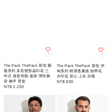
The Pack ThePack 那包 驕
The Pack ThePack 那包 伊
傲系列 多彩變形蟲印花 三
甸系列 輕薄透膚感 熱帶花
件式 身形突顯 連身 彈性胸
卉印花 背心 上衣 吊嘎
背 胸甲 臂套
Regular
NT$ 930
Regular
NT$ 2,230
price
price