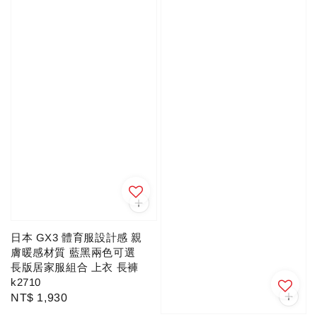
日本 GX3 體育服設計感 親
膚暖感材質 藍黑兩色可選
長版居家服組合 上衣 長褲
k2710
Regular
NT$ 1,930
price