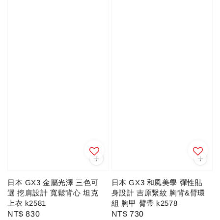
日本 GX3 金屬光澤 三色可
日本 GX3 和風美學 彈性貼
選 挖肩設計 寬鬆背心 坦克
身設計 吉原繋紋 胸背&臂環
上衣 k2581
組 胸甲 臂帶 k2578
Regular
NT$ 830
Regular
NT$ 730