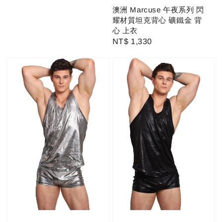
澳洲 Marcuse 午夜系列 閃
耀材質坦克背心 礦鐵金 背
心 上衣
Regular
NT$ 1,330
price