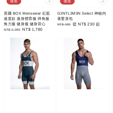
優惠
優惠
英國 BOX Menswear 紅藍
G3NTL3M3N Select 神秘內
速度款 連身體育服 摔角服
著驚喜包
角力服 健身服 健身背心
Regular
Sale
從
NT$ 230
起
NT$ 380
Regular
Sale
NT$ 1,780
NT$ 2,280
price
price
price
price