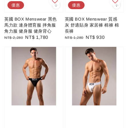
優惠
優惠
英國 BOX Menswear 黑色
英國 BOX Menswear 質感
馬力款 連身體育服 摔角服
灰 舒適貼身 家居褲 棉褲 棉
角力服 健身服 健身背心
長褲
Regular
Sale
NT$ 1,780
Regular
Sale
NT$ 930
NT$ 2,280
NT$ 1,280
price
price
price
price