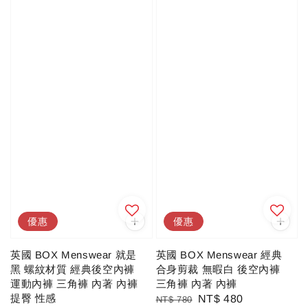
優惠
優惠
英國 BOX Menswear 就是
英國 BOX Menswear 經典
黑 螺紋材質 經典後空內褲
合身剪裁 無暇白 後空內褲
運動內褲 三角褲 內著 內褲
三角褲 內著 內褲
提臀 性感
Regular
Sale
NT$ 480
NT$ 780