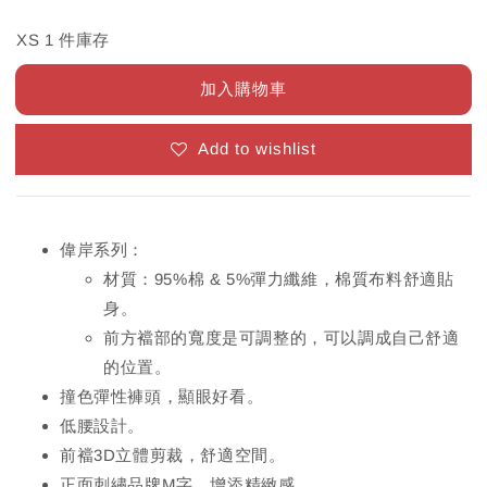
XS 1 件庫存
加入購物車
Add to wishlist
偉岸系列：
材質：95%棉 & 5%彈力纖維，棉質布料舒適貼
身。
前方襠部的寬度是可調整的，可以調成自己舒適
的位置。
撞色彈性褲頭，顯眼好看。
低腰設計。
前襠3D立體剪裁，舒適空間。
正面刺繡品牌M字，增添精緻感。