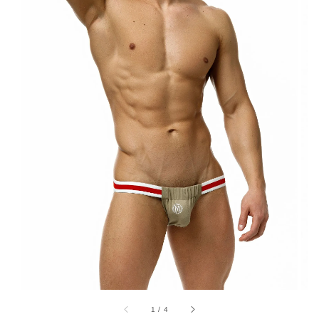
1
/
4