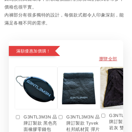
價格也很平實。
內褲部分有很多獨特的設計，每個款式都令人印象深刻，能
滿足各種不同的需求。
滿額優惠加價購！
瀏覽全部
G3NTL3M
G3NTL3M3N 品
G3NTL3M3N 品
牌訂製款 
牌訂製款 黑色亮
牌訂製款 Tyvek
岩灰 雙色
面橡膠零錢包
杜邦紙材質 彈片