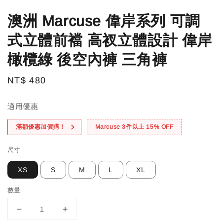
澳洲 Marcuse 偉岸系列 可調
式立體前襠 高衩立體設計 偉岸
橄欖綠 後空內褲 三角褲
Regular
NT$ 480
price
適用優惠
滿額優惠加價購！
Marcuse 3件以上 15% OFF
尺寸
XS
S
M
L
XL
數量