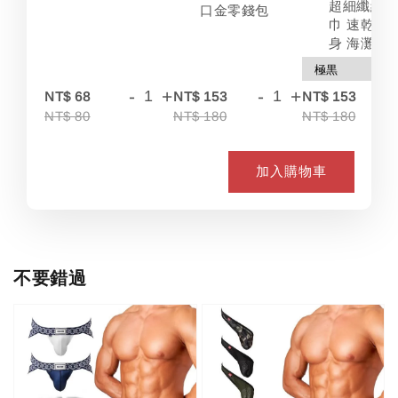
超細纖維 
口金零錢包
巾 速乾 吸
身 海灘
-
+
-
+
-
NT$ 68
NT$ 153
NT$ 153
NT$ 80
NT$ 180
NT$ 180
加入購物車
不要錯過