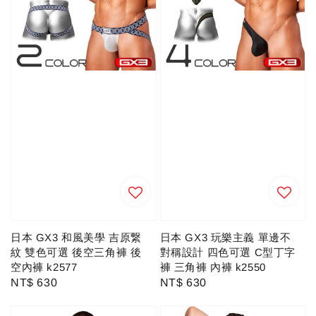
日本 GX3 和風美學 吉原繋
日本 GX3 玩樂主義 單邊不
紋 雙色可選 後空三角褲 後
對稱設計 四色可選 C型丁字
空內褲 k2577
褲 三角褲 內褲 k2550
Regular
NT$ 630
Regular
NT$ 630
price
price