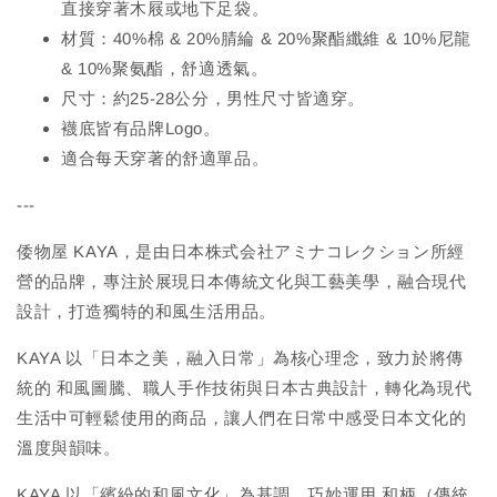
直接穿著木屐或地下足袋。
材質：40%棉 & 20%腈綸 & 20%聚酯纖維 & 10%尼龍
& 10%聚氨酯，舒適透氣。
尺寸：約25-28公分，男性尺寸皆適穿。
襪底皆有品牌Logo。
適合每天穿著的舒適單品。
---
倭物屋 KAYA，是由日本株式会社アミナコレクション所經
營的品牌，專注於展現日本傳統文化與工藝美學，融合現代
設計，打造獨特的和風生活用品。
KAYA 以「日本之美，融入日常」為核心理念，致力於將傳
統的 和風圖騰、職人手作技術與日本古典設計，轉化為現代
生活中可輕鬆使用的商品，讓人們在日常中感受日本文化的
溫度與韻味。
KAYA 以「繽紛的和風文化」為基調，巧妙運用 和柄（傳統