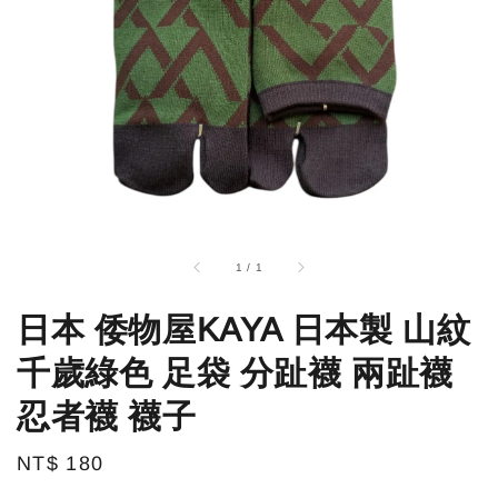
1
/
1
日本 倭物屋KAYA 日本製 山紋
千歲綠色 足袋 分趾襪 兩趾襪
忍者襪 襪子
Regular
NT$ 180
price