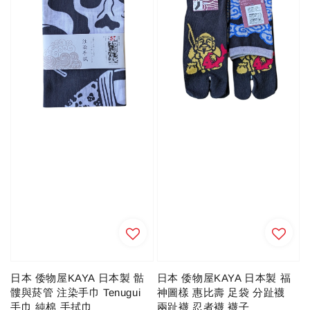
日本 倭物屋KAYA 日本製 骷
日本 倭物屋KAYA 日本製 福
髏與菸管 注染手巾 Tenugui
神圖樣 惠比壽 足袋 分趾襪
手巾 純棉 手拭巾
兩趾襪 忍者襪 襪子