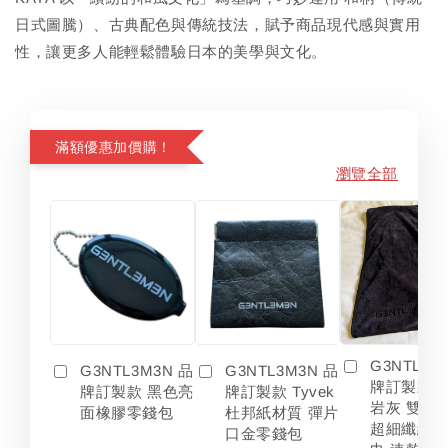
日式圖騰）、古典配色與傳統技法，賦予商品現代感與實用
性，讓更多人能輕鬆體驗日本的美學與文化。
滿額優惠加價購！
瀏覽全部
G3NTL3M
G3NTL3M3N 品
G3NTL3M3N 品
牌訂製款 
牌訂製款 黑色亮
牌訂製款 Tyvek
岩灰 雙色
面橡膠零錢包
杜邦紙材質 彈片
超細纖維 
口金零錢包