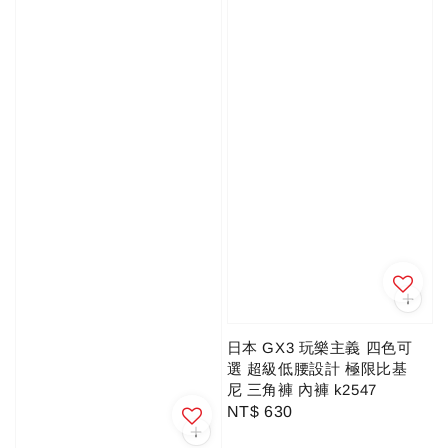
日本 GX3 玩樂主義 四色可
選 超級低腰設計 極限比基
尼 三角褲 內褲 k2547
Regular
NT$ 630
price