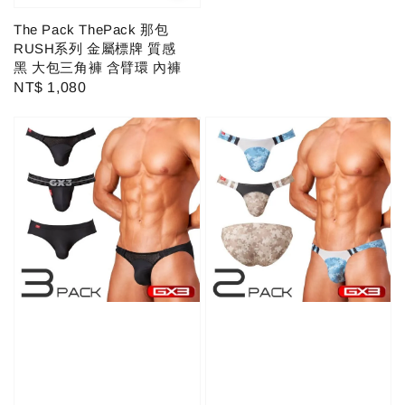
The Pack ThePack 那包
RUSH系列 金屬標牌 質感
黑 大包三角褲 含臂環 內褲
Regular
NT$ 1,080
price