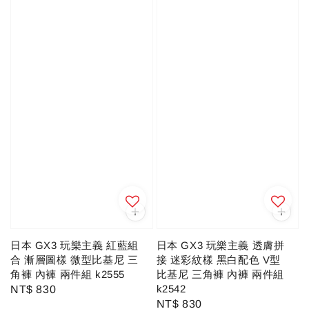
日本 GX3 玩樂主義 紅藍組
日本 GX3 玩樂主義 透膚拼
合 漸層圖樣 微型比基尼 三
接 迷彩紋樣 黑白配色 V型
角褲 內褲 兩件組 k2555
比基尼 三角褲 內褲 兩件組
k2542
Regular
NT$ 830
Regular
NT$ 830
price