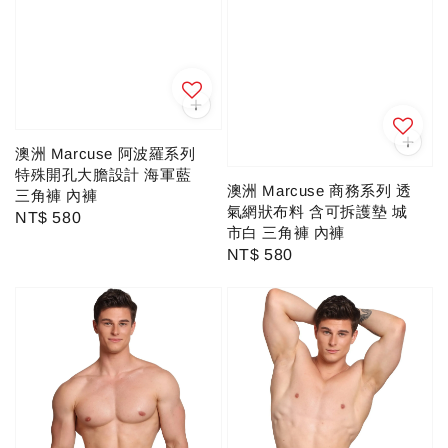
澳洲 Marcuse 阿波羅系列
特殊開孔大膽設計 海軍藍
澳洲 Marcuse 商務系列 透
三角褲 內褲
氣網狀布料 含可拆護墊 城
Regular
NT$ 580
市白 三角褲 內褲
price
Regular
NT$ 580
price