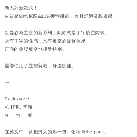
新系列新款式！
材質是90%尼龍&10%彈性纖維，兼具舒適及親膚感。
以曼谷為主題的新系列，此款式是丁字後空內褲。
既有丁字的性感，又有後空的提臀效果。
正面的側腹簍空也相當特別。
襠部使用了立體剪裁，舒適度佳。
---
Pack /pæk/
V. 打包, 塞滿
N. 一包, 一組
在英文中，會把男人的那一包，俗稱為the pack。