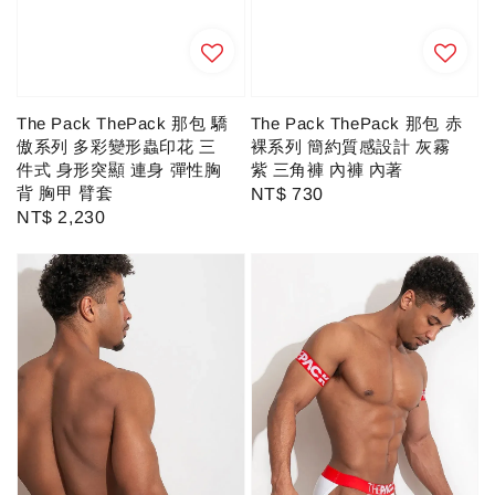
The Pack ThePack 那包 驕
The Pack ThePack 那包 赤
傲系列 多彩變形蟲印花 三
裸系列 簡約質感設計 灰霧
件式 身形突顯 連身 彈性胸
紫 三角褲 內褲 內著
背 胸甲 臂套
Regular
NT$ 730
Regular
NT$ 2,230
price
price