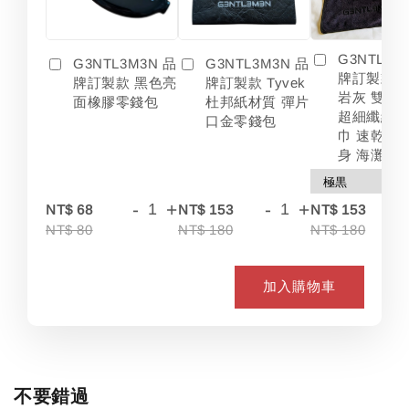
G3NTL3M
G3NTL3M3N 品
G3NTL3M3N 品
牌訂製款 
牌訂製款 黑色亮
牌訂製款 Tyvek
岩灰 雙色
面橡膠零錢包
杜邦紙材質 彈片
超細纖維 
口金零錢包
巾 速乾 吸
身 海灘
-
+
-
+
-
NT$ 68
NT$ 153
NT$ 153
NT$ 80
NT$ 180
NT$ 180
加入購物車
不要錯過