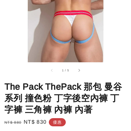
1
/
5
The Pack ThePack 那包 曼谷
系列 撞色粉 丁字後空內褲 丁
字褲 三角褲 內褲 內著
Regular
Sale
NT$ 830
優惠
NT$ 880
price
price