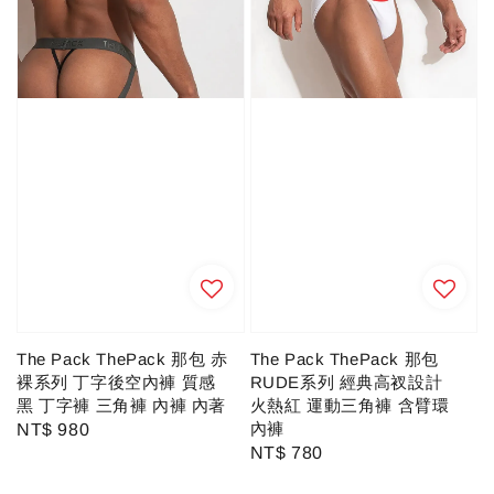
The Pack ThePack 那包 赤
The Pack ThePack 那包
裸系列 丁字後空內褲 質感
RUDE系列 經典高衩設計
黑 丁字褲 三角褲 內褲 內著
火熱紅 運動三角褲 含臂環
內褲
Regular
NT$ 980
Regular
NT$ 780
price
price