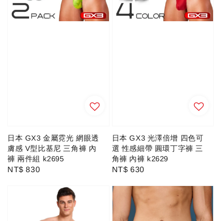
日本 GX3 金屬霓光 網眼透
日本 GX3 光澤倍增 四色可
膚感 V型比基尼 三角褲 內
選 性感細帶 圓環丁字褲 三
褲 兩件組 k2695
角褲 內褲 k2629
Regular
NT$ 830
Regular
NT$ 630
price
price