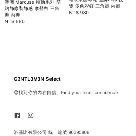
澳洲 Marcuse 轉動系列 簡
覺 多色彩虹 三角褲 內褲
約飾條裝飾感 摩登白 三角
Regular
NT$ 930
褲 內褲
price
Regular
NT$ 580
price
G3NTL3M3N Select
🧔找到你的內在自信。Find your inner confidence.
洛基比有限公司 統一編號 90295808