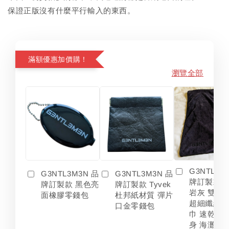
保證正版沒有什麼平行輸入的東西。
滿額優惠加價購！
瀏覽全部
G3NTL3M
G3NTL3M3N 品
G3NTL3M3N 品
牌訂製款 
牌訂製款 黑色亮
牌訂製款 Tyvek
岩灰 雙色
面橡膠零錢包
杜邦紙材質 彈片
超細纖維 
口金零錢包
巾 速乾 吸
身 海灘