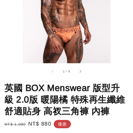
1
/
9
英國 BOX Menswear 版型升
級 2.0版 暖陽橘 特殊再生纖維
舒適貼身 高衩三角褲 內褲
Regular
Sale
NT$ 880
優惠
NT$ 1,080
price
price