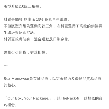
版型升級2.0版三角褲。
材質是85% 尼龍 & 15% 銅氨再生纖維。
不但版型升級為運動高衩三角，布料更選用了高級的銅氨再
生纖維與尼龍混紡。
材質更親膚貼身，適合運動及日常穿著。
數量少少到貨，盡速把握。
---
Box Menswear是英國品牌，以穿著舒適及優良品質為品牌
的核心。
「Our Box, Your Package.」，跟ThePack有一點類似的命
名概念。