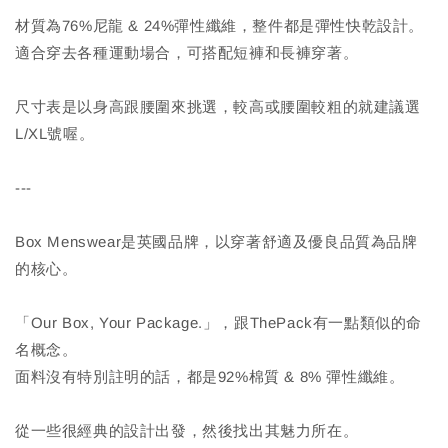
材質為76%尼龍 & 24%彈性纖維，整件都是彈性快乾設計。
適合穿去各種運動場合，可搭配短褲和長褲穿著。
尺寸表是以身高跟腰圍來挑選，較高或腰圍較粗的就建議選
L/XL號喔。
---
Box Menswear是英國品牌，以穿著舒適及優良品質為品牌
的核心。
「Our Box, Your Package.」，跟ThePack有一點類似的命
名概念。
面料沒有特別註明的話，都是92%棉質 & 8% 彈性纖維。
從一些很經典的設計出發，然後找出其魅力所在。