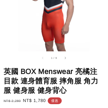
1
/
9
英國 BOX Menswear 亮橘注
目款 連身體育服 摔角服 角力
服 健身服 健身背心
Regular
Sale
NT$ 1,780
優惠
NT$ 2,280
price
price