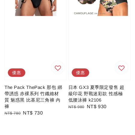
優惠
優惠
The Pack ThePack 那包 綁
日本 GX3 夏季限定發售 超
帶誘惑 赤裸系列 竹纖維材
級印花 野戰迷彩款 性感極
質 魅惑黑 比基尼三角褲 內
低腰泳褲 k2106
褲
Regular
Sale
NT$ 930
NT$ 980
Regular
Sale
NT$ 730
NT$ 780
price
price
price
price