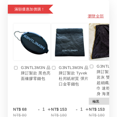
滿額優惠加價購！
瀏覽全部
G3NTL3M
G3NTL3M3N 品
G3NTL3M3N 品
牌訂製款 
牌訂製款 黑色亮
牌訂製款 Tyvek
岩灰 雙色
面橡膠零錢包
杜邦紙材質 彈片
超細纖維 
口金零錢包
巾 速乾 吸
身 海灘
-
+
-
+
-
NT$ 68
NT$ 153
NT$ 153
NT$ 80
NT$ 180
NT$ 180