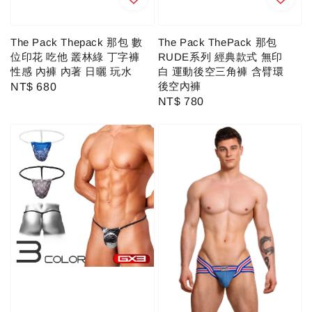
The Pack Thepack 那包 數
The Pack ThePack 那包
位印花 吃他 叢林綠 丁字褲
RUDE系列 經典款式 無印
性感 內褲 內著 日曬 玩水
白 運動後空三角褲 含臂環
後空內褲
Regular
NT$ 680
Regular
NT$ 780
price
price