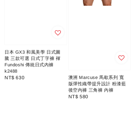
日本 GX3 和風美學 日式圖
騰 三款可選 日式丁字褲 褌
Fundoshi 傳統日式內褲
k2488
澳洲 Marcuse 馬歇系列 寬
Regular
NT$ 630
版彈性織帶提升設計 粉漆藍
price
後空內褲 三角褲 內褲
Regular
NT$ 580
price