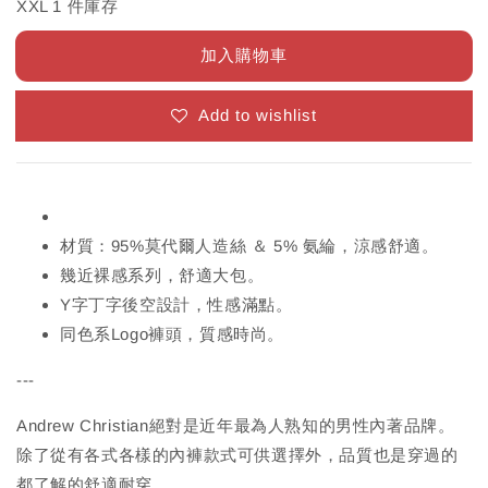
XXL 1 件庫存
加入購物車
Add to wishlist
材質：95%莫代爾人造絲 ＆ 5% 氨綸，涼感舒適。
幾近裸感系列，舒適大包。
Y字丁字後空設計，性感滿點。
同色系Logo褲頭，質感時尚。
---
Andrew Christian絕對是近年最為人熟知的男性內著品牌。
除了從有各式各樣的內褲款式可供選擇外，品質也是穿過的
都了解的舒適耐穿。