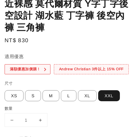
近裸感 莫代爾材質 Y字丁字後
空設計 湖水藍 丁字褲 後空內
褲 三角褲
Regular
NT$ 830
price
適用優惠
滿額優惠加價購！
Andrew Christian 3件以上 15% OFF
尺寸
XS
S
M
L
XL
XXL
數量