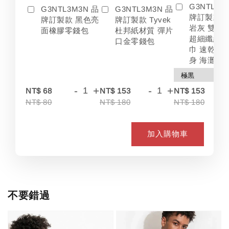
G3NTL3M
G3NTL3M3N 品
G3NTL3M3N 品
牌訂製款 
牌訂製款 黑色亮
牌訂製款 Tyvek
岩灰 雙色
面橡膠零錢包
杜邦紙材質 彈片
超細纖維 
口金零錢包
巾 速乾 吸
身 海灘
-
+
-
+
-
NT$ 68
NT$ 153
NT$ 153
NT$ 80
NT$ 180
NT$ 180
加入購物車
不要錯過