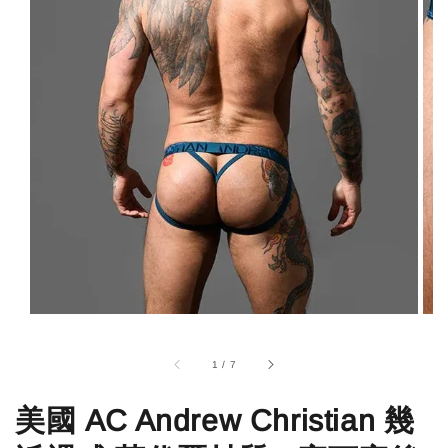
1
/
7
美國 AC Andrew Christian 幾