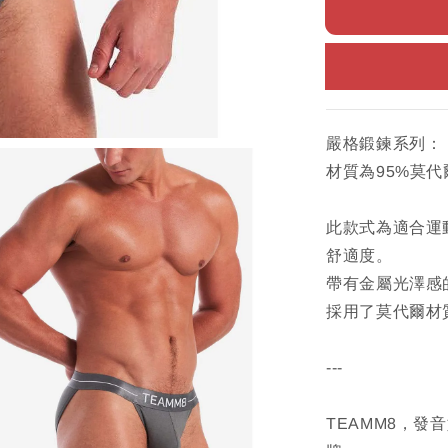
嚴格鍛鍊系列：
材質為95%莫代爾
此款式為適合運
舒適度。
帶有金屬光澤感的
採用了莫代爾材
---
TEAMM8，發