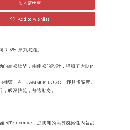
加入購物車
Add to wishlist
 & 5% 彈力纖維。
動的高衩版型，兩側衩的設計，增加了大腿的
褲頭上有TEAMM8的LOGO，極具辨識度。
質，吸溼快乾，舒適貼身。
音如同Teammate，是澳洲的高質感男性內著品