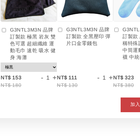
G3NTL3M3N 品牌
G3NT
G3NTL3M3N 品牌
訂製款 全黑壓印 彈
訂製款
訂製款 極黑 岩灰 雙
片口金零錢包
稱特殊
色可選 超細纖維 運
中筒運
動毛巾 速乾 吸水 健
襪 中統
身 海灘
+
-
+
-
+
NT$ 153
NT$ 111
NT$ 323
NT$ 180
NT$ 130
NT$ 380
加