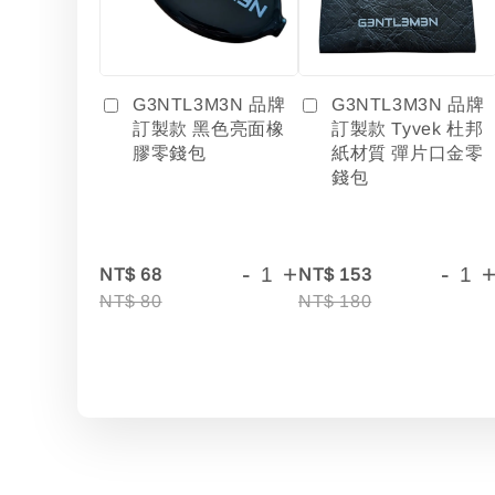
G3NTL3M3N 品牌
G3NTL3M3N 品牌
訂製款 黑色亮面橡
訂製款 Tyvek 杜邦
膠零錢包
紙材質 彈片口金零
錢包
-
+
-
NT$ 68
NT$ 153
NT$ 80
NT$ 180