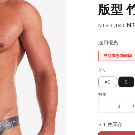
版型 
Regular
Sa
NT
NT$ 1,130
price
pr
適用優惠
滿額優惠加價購
尺寸
XS
S
數量
S 1 件庫存