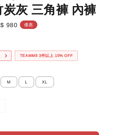
竹炭灰 三角褲 內褲
le
$ 980
優惠
ice
！
TEAMM8 3件以上 15% OFF
M
L
XL