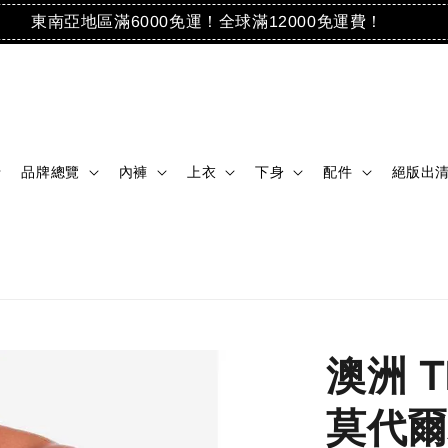
東南亞地區滿6000免運！全球滿12000免運費！
品牌總覽
內褲
上衣
下身
配件
絕版出
澳洲 
莫代爾