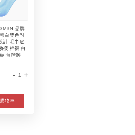
L3M3N 品牌
 黑白雙色對
設計 毛巾底
動襪 棉襪 白
襪 台灣製
-
+
入購物車