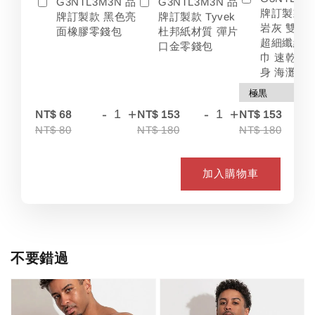
G3NTL3M3N 品
G3NTL3M3N 品
牌訂製款 
牌訂製款 黑色亮
牌訂製款 Tyvek
岩灰 雙色
面橡膠零錢包
杜邦紙材質 彈片
超細纖維 
口金零錢包
巾 速乾 吸
身 海灘
-
+
-
+
-
NT$ 68
NT$ 153
NT$ 153
NT$ 80
NT$ 180
NT$ 180
加入購物車
不要錯過