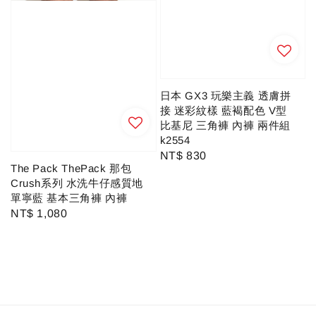
日本 GX3 玩樂主義 透膚拼
接 迷彩紋樣 藍褐配色 V型
比基尼 三角褲 內褲 兩件組
k2554
Regular
NT$ 830
The Pack ThePack 那包
price
Crush系列 水洗牛仔感質地
單寧藍 基本三角褲 內褲
Regular
NT$ 1,080
price