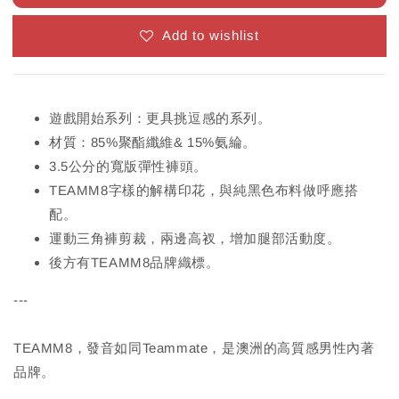
Add to wishlist
遊戲開始系列：更具挑逗感的系列。
材質：85%聚酯纖維& 15%氨綸。
3.5公分的寬版彈性褲頭。
TEAMM8字樣的解構印花，與純黑色布料做呼應搭
配。
運動三角褲剪裁，兩邊高衩，增加腿部活動度。
後方有TEAMM8品牌織標。
---
TEAMM8，發音如同Teammate，是澳洲的高質感男性內著
品牌。