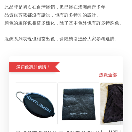
此品牌是初次在台灣經銷，但已經在澳洲經營多年。
品質跟剪裁都沒有話說，也有許多特別的設計。
顏色的選擇也相當多樣化，除了基本色外也有許多特殊色。
服飾系列表現也相當出色，會陸續引進給大家參考選購。
滿額優惠加價購！
瀏覽全部
G3NTL3M