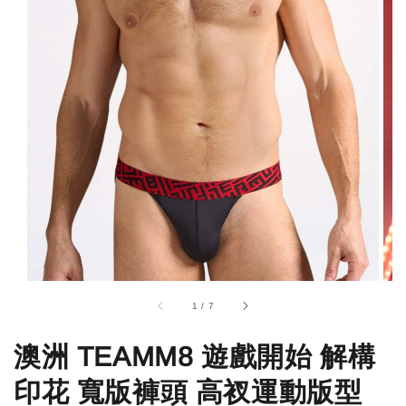
1
/
7
澳洲 TEAMM8 遊戲開始 解構
印花 寬版褲頭 高衩運動版型