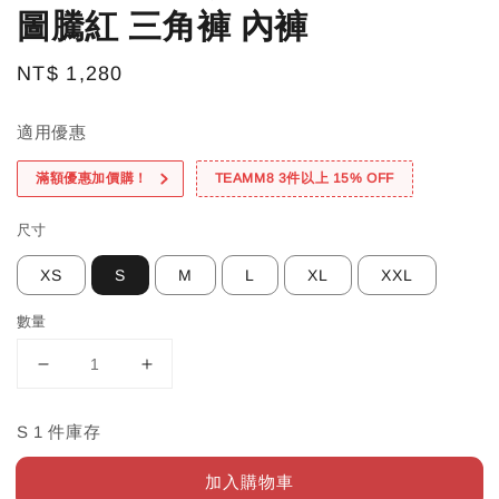
圖騰紅 三角褲 內褲
Regular
NT$ 1,280
price
適用優惠
滿額優惠加價購！
TEAMM8 3件以上 15% OFF
尺寸
XS
S
M
L
XL
XXL
數量
S 1 件庫存
加入購物車