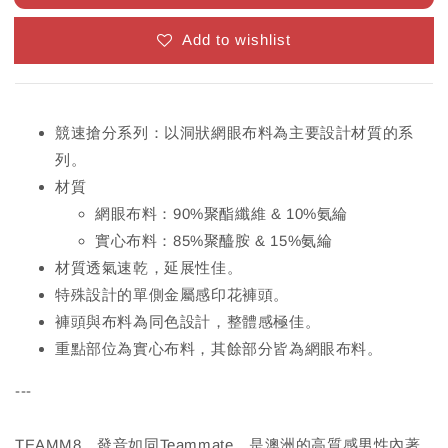
Add to wishlist
競速搶分系列：以洞狀網眼布料為主要設計材質的系
列。
材質
網眼布料：90%聚酯纖維 & 10%氨綸
實心布料：85%聚醯胺 & 15%氨綸
材質透氣速乾，延展性佳。
特殊設計的單側金屬感印花褲頭。
褲頭與布料為同色設計，整體感極佳。
重點部位為實心布料，其餘部分皆為網眼布料。
---
TEAMM8，發音如同Teammate，是澳洲的高質感男性內著