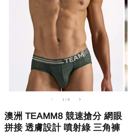
1
/
8
澳洲 TEAMM8 競速搶分 網眼
拼接 透膚設計 噴射綠 三角褲