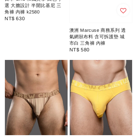
選 大膽設計 半開比基尼 三
角褲 內褲 k2580
Regular
NT$ 630
price
澳洲 Marcuse 商務系列 透
氣網狀布料 含可拆護墊 城
市白 三角褲 內褲
Regular
NT$ 580
price