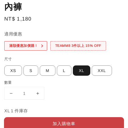
內褲
Regular
NT$ 1,180
price
適用優惠
滿額優惠加價購！
TEAMM8 3件以上 15% OFF
尺寸
XS
S
M
L
XL
XXL
數量
XL 1 件庫存
加入購物車