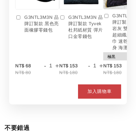
G3NTL3M
G3NTL3M3N 品
G3NTL3M3N 品
牌訂製款 
牌訂製款 黑色亮
牌訂製款 Tyvek
岩灰 雙色
面橡膠零錢包
杜邦紙材質 彈片
超細纖維 
口金零錢包
巾 速乾 吸
身 海灘
-
+
-
+
-
NT$ 68
NT$ 153
NT$ 153
NT$ 80
NT$ 180
NT$ 180
加入購物車
不要錯過