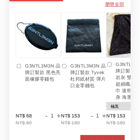
瀏覽全部
G3NTL3M
G3NTL3M3N 品
G3NTL3M3N 品
牌訂製款 
牌訂製款 黑色亮
牌訂製款 Tyvek
岩灰 雙色
面橡膠零錢包
杜邦紙材質 彈片
超細纖維 
口金零錢包
巾 速乾 吸
身 海灘
-
+
-
+
-
NT$ 68
NT$ 153
NT$ 153
NT$ 80
NT$ 180
NT$ 180