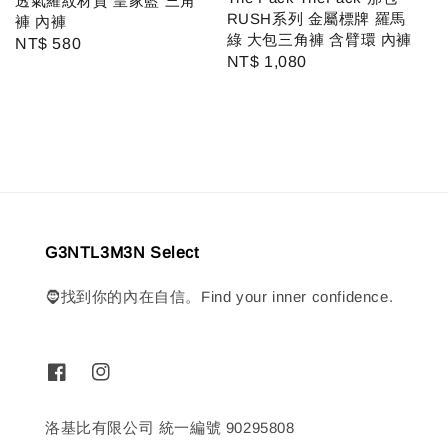
透氣羅紋材質 皇家藍 三角
RUSH系列 金屬標牌 羅馬
褲 內褲
綠 大包三角褲 含臂環 內褲
Regular
NT$ 580
Regular
NT$ 1,080
price
price
G3NTL3M3N Select
🧔找到你的內在自信。Find your inner confidence.
洛基比有限公司 統一編號 90295808