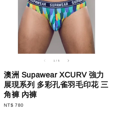
1
/
5
澳洲 Supawear XCURV 強力
展現系列 多彩孔雀羽毛印花 三
角褲 內褲
Regular
NT$ 780
price