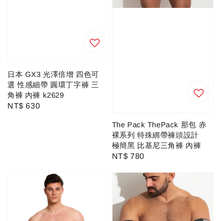
日本 GX3 光澤倍增 四色可
選 性感細帶 圓環丁字褲 三
角褲 內褲 k2629
Regular
NT$ 630
price
The Pack ThePack 那包 赤
裸系列 特殊綁帶褲頭設計
極簡黑 比基尼三角褲 內褲
Regular
NT$ 780
price