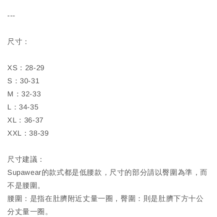
---
尺寸：
XS：28-29
S：30-31
M：32-33
L：34-35
XL：36-37
XXL：38-39
尺寸建議：
Supawear的款式都是低腰款，尺寸的部分請以臀圍為準，而
不是腰圍。
腰圍：是指在肚臍附近丈量一圈，臀圍：則是肚臍下方十公
分丈量一圈。