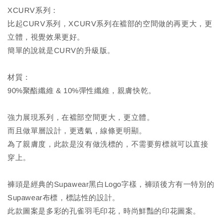
XCURV系列：
比起CURV系列，XCURV系列在襠部的空間做的再更大，更
立體，視覺效果更好。
簡單的說就是CURV的升級版。
材質：
90%聚酯纖維 & 10%彈性纖維，親膚快乾。
強力展現系列，在襠部空間更大，更立體。
而且做單層設計，更透氣，線條更明顯。
為了親膚度，此款是沒有做洗標的，不需要剪標就可以直接
穿上。
褲頭是經典的Supawear黑白Logo字樣，褲頭後方有一特別的
Supawear布標，標誌性的設計。
此款圖案是多彩的孔雀羽毛印花，時尚鮮豔的印花圖案。