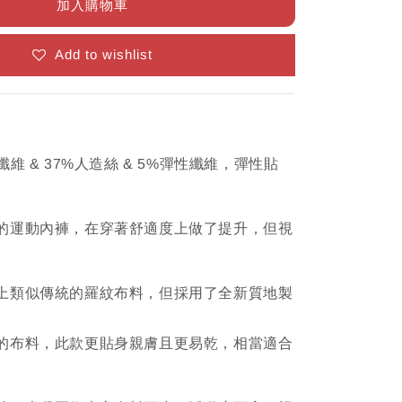
加入購物車
Add to wishlist
維 & 37%人造絲 & 5%彈性纖維，彈性貼
的運動內褲，在穿著舒適度上做了提升，但視
。
上類似傳統的羅紋布料，但採用了全新質地製
的布料，此款更貼身親膚且更易乾，相當適合