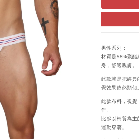
男性系列：
材質是58%聚酯纖
身，舒適親膚。
此款就是把經典
覺效果依然類似
此款布料，視覺
作。
比起以棉質為主
運動穿著。