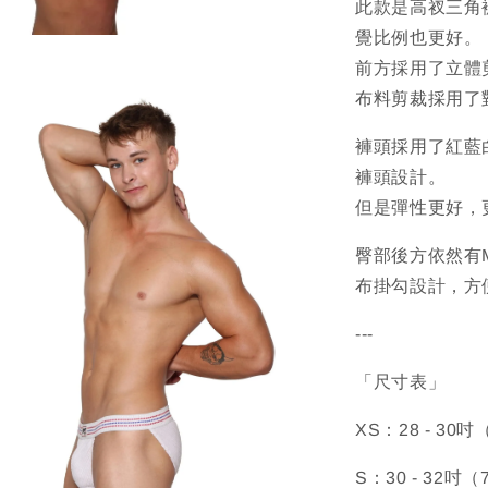
此款是高衩三角
覺比例也更好。
前方採用了立體
布料剪裁採用了
褲頭採用了紅藍
褲頭設計。
但是彈性更好，
臀部後方依然有M
布掛勾設計，方
---
「尺寸表」
XS：28 - 30吋
S：30 - 32吋（