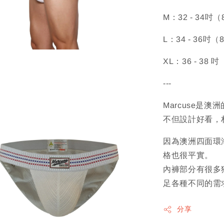
M：32 - 34吋（
L：34 - 36吋（
XL：36 - 38 吋
---
Marcuse是
不但設計好看，
因為澳洲四面環
格也很平實。
內褲部分有很多
足各種不同的需
分享