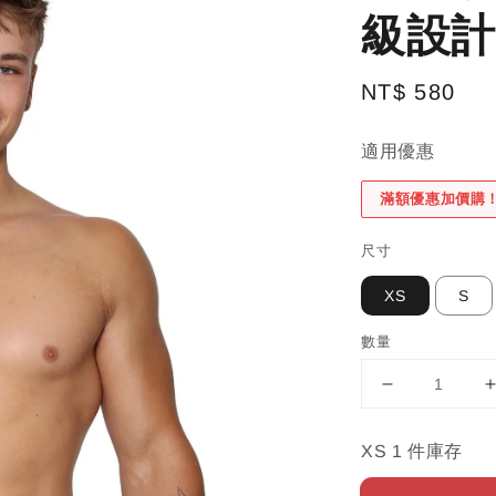
級設計
Regular
NT$ 580
price
適用優惠
滿額優惠加價購
尺寸
XS
S
數量
XS 1 件庫存