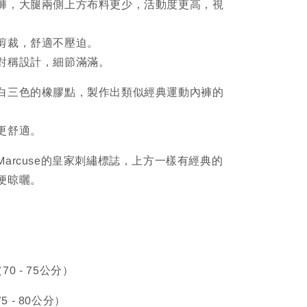
褲，大腿兩側上方布料更少，活動度更高，視
剪裁，舒適不壓迫。
對稱設計，細節滿滿。
白三色的橡膠點，製作出類似經典運動內褲的
更舒適。
arcuse的皇家刺繡標誌，上方一樣有經典的
便晾曬。
（70 - 75公分）
75 - 80公分）