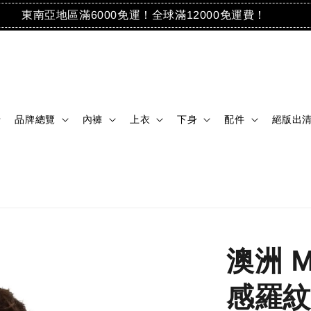
東南亞地區滿6000免運！全球滿12000免運費！
品牌總覽
內褲
上衣
下身
配件
絕版出
澳洲 M
感羅紋