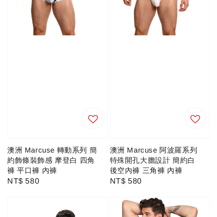
澳洲 Marcuse 轉動系列 簡
澳洲 Marcuse 阿波羅系列
約飾條裝飾感 摩登白 四角
特殊開孔大膽設計 簡約白
褲 平口褲 內褲
後空內褲 三角褲 內褲
Regular
NT$ 580
Regular
NT$ 580
price
price