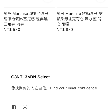
澳洲 Marcuse 奧斯卡系列
澳洲 Marcuse 慾動系列 突
網眼透氣比基尼感 經典黑
顯身形坦克背心 湖水藍 背
三角褲 內褲
心 吊嘎
Regular
NT$ 580
Regular
NT$ 880
price
price
G3NTL3M3N Select
🧔找到你的內在自信。Find your inner confidence.