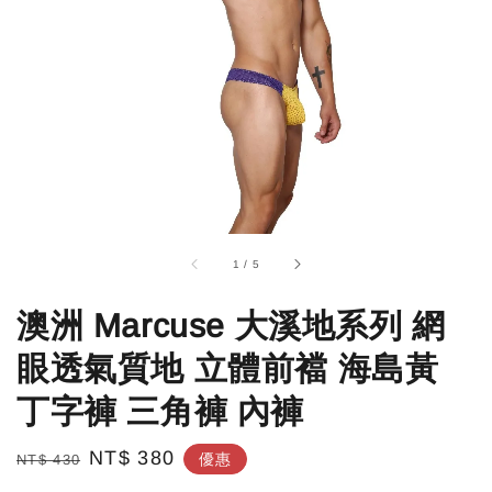
1
/
5
澳洲 Marcuse 大溪地系列 網
眼透氣質地 立體前襠 海島黃
丁字褲 三角褲 內褲
Regular
Sale
NT$ 380
優惠
NT$ 430
price
price