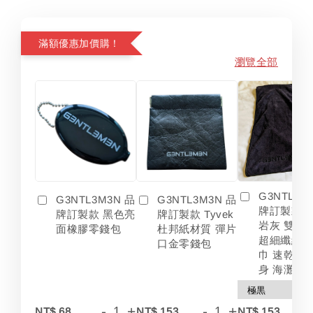
滿額優惠加價購！
瀏覽全部
G3NTL3M
G3NTL3M3N 品
G3NTL3M3N 品
牌訂製款 
牌訂製款 黑色亮
牌訂製款 Tyvek
岩灰 雙色
面橡膠零錢包
杜邦紙材質 彈片
超細纖維 
口金零錢包
巾 速乾 吸
身 海灘
-
+
-
+
-
NT$ 68
NT$ 153
NT$ 153