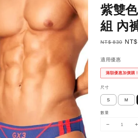
紫雙色
組 內褲
Regular
Sal
NT$
NT$ 830
price
pric
適用優惠
滿額優惠加價購
尺寸
S
M
數量