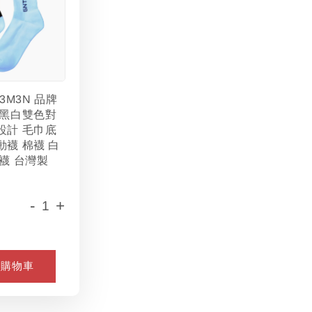
L3M3N 品牌
 黑白雙色對
設計 毛巾底
動襪 棉襪 白
襪 台灣製
-
+
入購物車