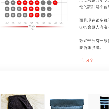
他的設計是不會
而且現在很多褲
GX3會讓人有
款式部分有一般
腰會露股溝。
分享