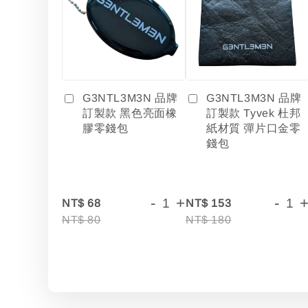
G3NTL3M3N 品牌
G3NTL3M3N 品牌
訂製款 黑色亮面橡
訂製款 Tyvek 杜邦
膠零錢包
紙材質 彈片口金零
錢包
-
+
-
NT$ 68
NT$ 153
NT$ 80
NT$ 180