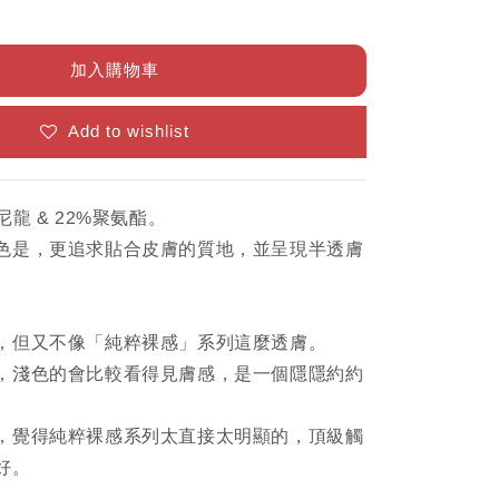
加入購物車
Add to wishlist
尼龍 & 22%聚氨酯。
色是，更追求貼合皮膚的質地，並呈現半透膚
，但又不像「純粹裸感」系列這麼透膚。
，淺色的會比較看得見膚感，是一個隱隱約約
，覺得純粹裸感系列太直接太明顯的，頂級觸
好。