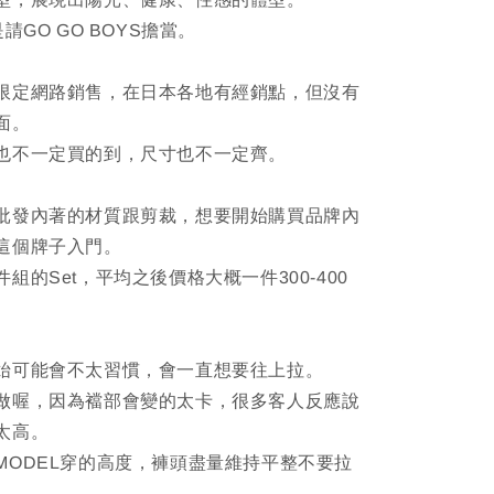
請GO GO BOYS擔當。
限定網路銷售，在日本各地有經銷點，但沒有
面。
也不一定買的到，尺寸也不一定齊。
批發內著的材質跟剪裁，想要開始購買品牌內
這個牌子入門。
組的Set，平均之後價格大概一件300-400
始可能會不太習慣，會一直想要往上拉。
做喔，因為襠部會變的太卡，很多客人反應說
太高。
MODEL穿的高度，褲頭盡量維持平整不要拉
。