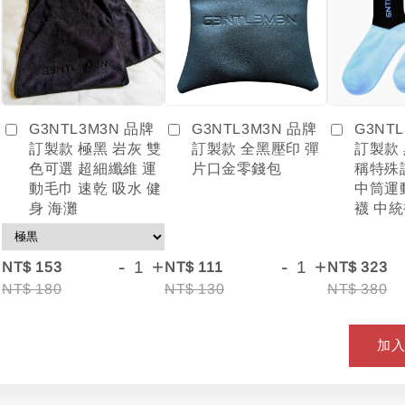
G3NTL3M3N 品牌
G3NT
G3NTL3M3N 品牌
訂製款 全黑壓印 彈
訂製款
訂製款 極黑 岩灰 雙
片口金零錢包
稱特殊
色可選 超細纖維 運
中筒運
動毛巾 速乾 吸水 健
襪 中統
身 海灘
+
-
+
-
+
NT$ 153
NT$ 111
NT$ 323
NT$ 180
NT$ 130
NT$ 380
加