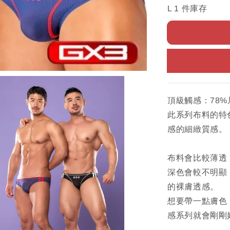
L 1 件庫存
頂級觸感：78%
此系列布料的特
感的細緻質感。
布料會比較薄透
深色會較不明顯
的裸膚透感。
想要帶一點膚色
感系列就會剛剛