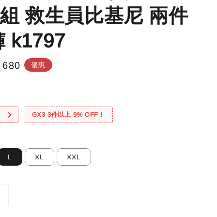
組 救生員比基尼 兩件
 k1797
e
 680
優惠
e
！
GX3 3件以上 9% OFF！
L
XL
XXL