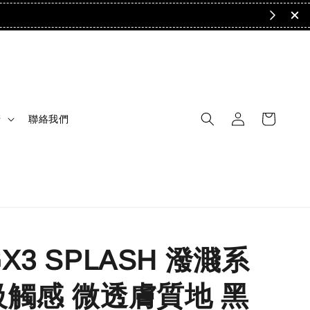
清
聯絡我們
X3 SPLASH 潑濺系
級觸感 微透膚質地 黑