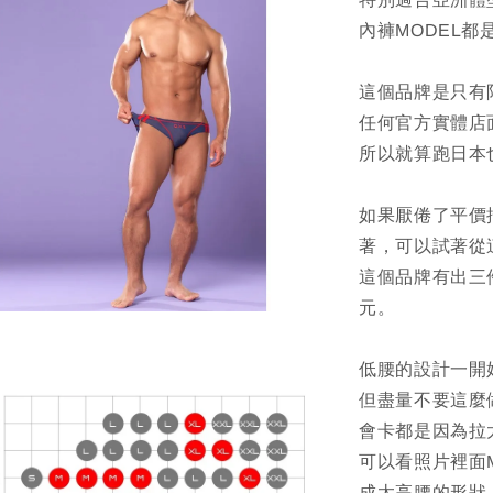
內褲MODEL都是
這個品牌是只有
任何官方實體店
所以就算跑日本
如果厭倦了平價
著，可以試著從
這個品牌有出三件
元。
低腰的設計一開
但盡量不要這麼
會卡都是因為拉
可以看照片裡面
成太高腰的形狀