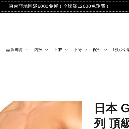
東南亞地區滿6000免運！全球滿12000免運費！
品牌總覽
內褲
上衣
下身
配件
絕版出
日本 G
列 頂