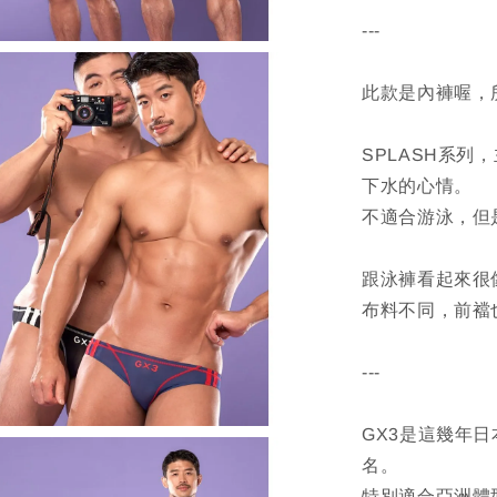
---
此款是內褲喔，
SPLASH系
下水的心情。
不適合游泳，但
跟泳褲看起來很
布料不同，前襠
---
GX3是這幾年
名。
特別適合亞洲體