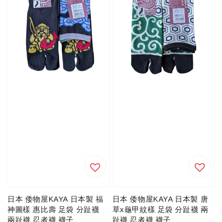
日本 倭物屋KAYA 日本製 福
日本 倭物屋KAYA 日本製 唐
神圖樣 惠比壽 足袋 分趾襪
草x龜甲紋樣 足袋 分趾襪 兩
兩趾襪 忍者襪 襪子
趾襪 忍者襪 襪子