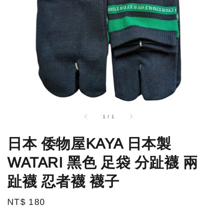
1
/
1
日本 倭物屋KAYA 日本製
WATARI 黑色 足袋 分趾襪 兩
趾襪 忍者襪 襪子
Regular
NT$ 180
price