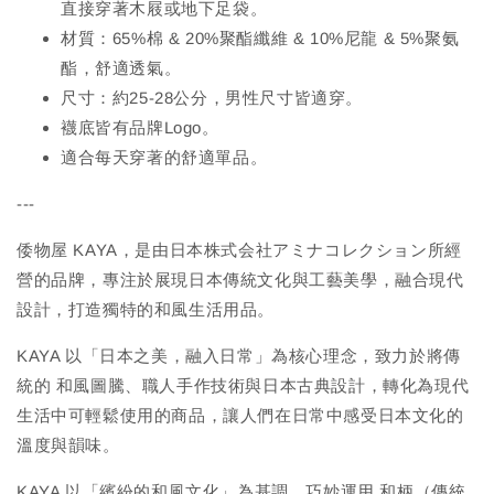
直接穿著木屐或地下足袋。
材質：65%棉 & 20%聚酯纖維 & 10%尼龍 & 5%聚氨
酯，舒適透氣。
尺寸：約25-28公分，男性尺寸皆適穿。
襪底皆有品牌Logo。
適合每天穿著的舒適單品。
---
倭物屋 KAYA，是由日本株式会社アミナコレクション所經
營的品牌，專注於展現日本傳統文化與工藝美學，融合現代
設計，打造獨特的和風生活用品。
KAYA 以「日本之美，融入日常」為核心理念，致力於將傳
統的 和風圖騰、職人手作技術與日本古典設計，轉化為現代
生活中可輕鬆使用的商品，讓人們在日常中感受日本文化的
溫度與韻味。
KAYA 以「繽紛的和風文化」為基調，巧妙運用 和柄（傳統