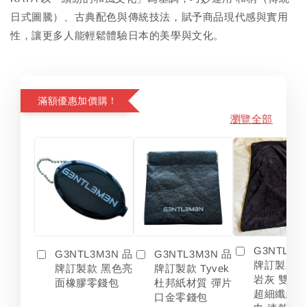
日式圖騰）、古典配色與傳統技法，賦予商品現代感與實用
性，讓更多人能輕鬆體驗日本的美學與文化。
滿額優惠加價購！
瀏覽全部
G3NTL3M
G3NTL3M3N 品
G3NTL3M3N 品
牌訂製款 
牌訂製款 黑色亮
牌訂製款 Tyvek
岩灰 雙色
面橡膠零錢包
杜邦紙材質 彈片
超細纖維 
口金零錢包