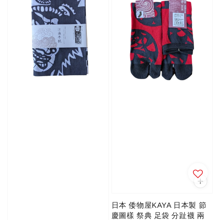
日本 倭物屋KAYA 日本製 節
慶圖樣 祭典 足袋 分趾襪 兩