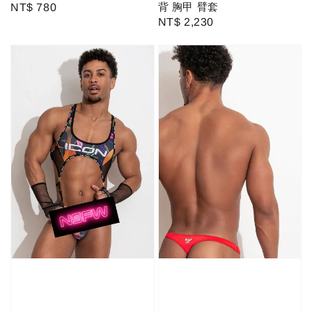
背 胸甲 臂套
Regular
NT$ 780
Regular
NT$ 2,230
price
price