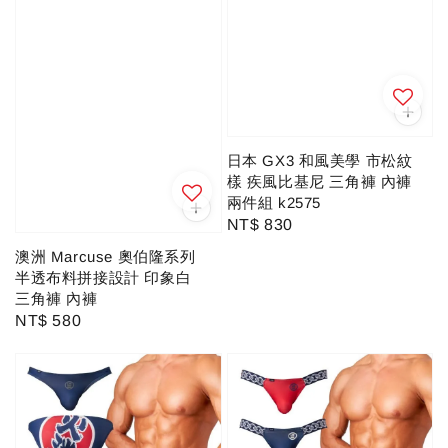
日本 GX3 和風美學 市松紋
樣 疾風比基尼 三角褲 內褲
兩件組 k2575
Regular
NT$ 830
price
澳洲 Marcuse 奧伯隆系列
半透布料拼接設計 印象白
三角褲 內褲
Regular
NT$ 580
price