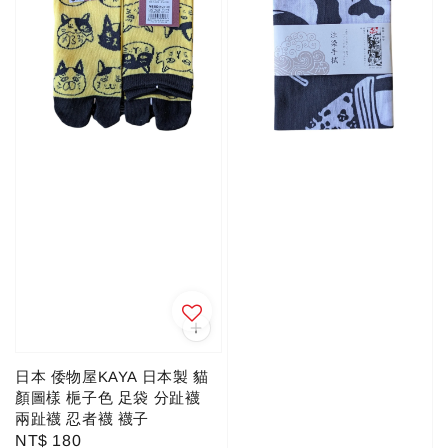
日本 倭物屋KAYA 日本製 貓
顏圖樣 梔子色 足袋 分趾襪
兩趾襪 忍者襪 襪子
Regular
NT$ 180