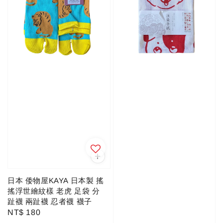
日本 倭物屋KAYA 日本製 搖
搖浮世繪紋樣 老虎 足袋 分
趾襪 兩趾襪 忍者襪 襪子
Regular
NT$ 180