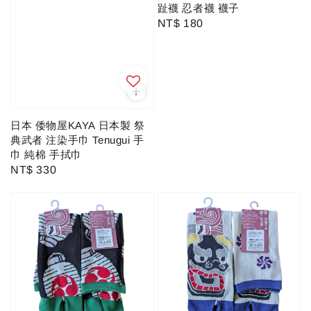
趾襪 忍者襪 襪子
Regular
NT$ 180
price
日本 倭物屋KAYA 日本製 祭
典武者 注染手巾 Tenugui 手
巾 純棉 手拭巾
Regular
NT$ 330
price