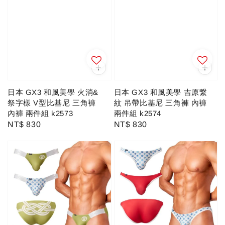
日本 GX3 和風美學 火消&
日本 GX3 和風美學 吉原繋
祭字樣 V型比基尼 三角褲
紋 吊帶比基尼 三角褲 內褲
內褲 兩件組 k2573
兩件組 k2574
Regular
NT$ 830
Regular
NT$ 830
price
price