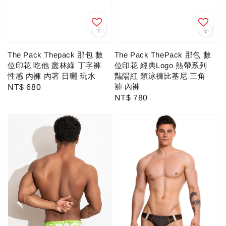
The Pack Thepack 那包 數
The Pack ThePack 那包 數
位印花 吃他 叢林綠 丁字褲
位印花 經典Logo 熱帶系列
性感 內褲 內著 日曬 玩水
豔陽紅 類泳褲比基尼 三角
褲 內褲
Regular
NT$ 680
Regular
NT$ 780
price
price