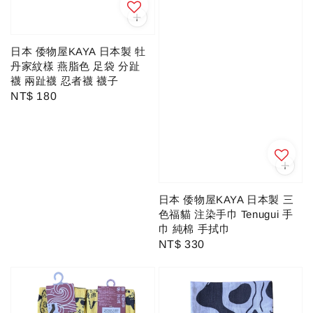
日本 倭物屋KAYA 日本製 牡
丹家紋樣 燕脂色 足袋 分趾
襪 兩趾襪 忍者襪 襪子
Regular
NT$ 180
price
日本 倭物屋KAYA 日本製 三
色福貓 注染手巾 Tenugui 手
巾 純棉 手拭巾
Regular
NT$ 330
price