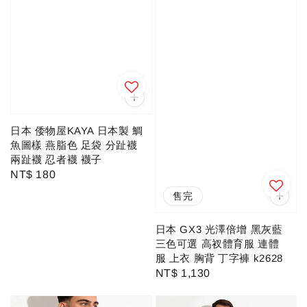
日本 倭物屋KAYA 日本製 鯛
魚圖樣 燕脂色 足袋 分趾襪
兩趾襪 忍者襪 襪子
Regular
NT$ 180
price
售完
日本 GX3 光澤倍增 黑灰藍
三色可選 高衩體育服 連體
服 上衣 胸背 丁字褲 k2628
Regular
NT$ 1,130
price