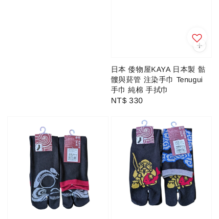
price
日本 倭物屋KAYA 日本製 骷
髏與菸管 注染手巾 Tenugui
手巾 純棉 手拭巾
Regular
NT$ 330
price