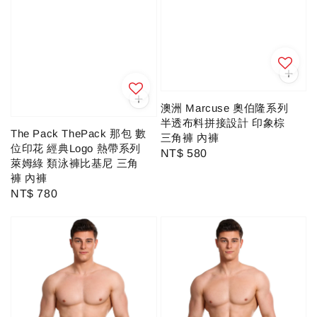
澳洲 Marcuse 奧伯隆系列
半透布料拼接設計 印象棕
The Pack ThePack 那包 數
三角褲 內褲
位印花 經典Logo 熱帶系列
Regular
NT$ 580
萊姆綠 類泳褲比基尼 三角
price
褲 內褲
Regular
NT$ 780
price