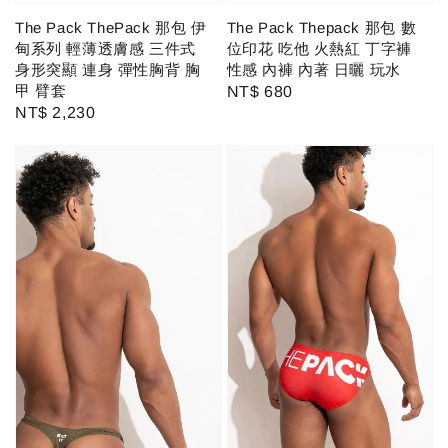
The Pack Thepack 那包 數
The Pack ThePack 那包 伊
位印花 吃他 火熱紅 丁字褲
甸系列 輕薄透膚感 三件式
性感 內褲 內著 日曬 玩水
身形突顯 連身 彈性胸背 胸
甲 臂套
Regular
NT$ 680
Regular
NT$ 2,230
price
price