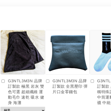
G3NTL3M3N 品牌
G3NT
G3NTL3M3N 品牌
訂製款 全黑壓印 彈
訂製款
訂製款 極黑 岩灰 雙
片口金零錢包
稱特殊
色可選 超細纖維 運
中筒運
動毛巾 速乾 吸水 健
襪 中統
身 海灘