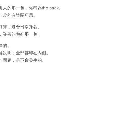
人的那一包，俗稱為the pack。
非常的有雙關巧思。
好穿，適合日常穿著。
，妥善的包好那一包。
標的。
滌說明，全部都印在內側。
的問題，是不會發生的。