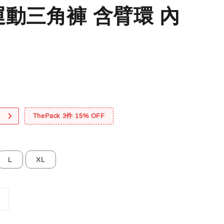
運動三角褲 含臂環 內
！
ThePack 3件 15% OFF
L
XL