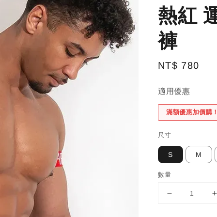
熱紅 
褲
Regular
NT$ 780
price
適用優惠
滿額優惠加價購
尺寸
S
M
數量