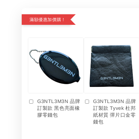
滿額優惠加價購！
G3NTL3M3N 品牌
G3NTL3M3N 品牌
訂製款 黑色亮面橡
訂製款 Tyvek 杜邦
膠零錢包
紙材質 彈片口金零
錢包