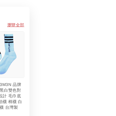
瀏覽全部
L3M3N 品牌
 黑白雙色對
設計 毛巾底
動襪 棉襪 白
襪 台灣製