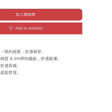
加入購物車
Add to wishlist
列：簡約經典，舒適耐穿。
%棉質 & 5%彈性纖維，舒適親膚。
，舒適剪裁。
個成套臂環。