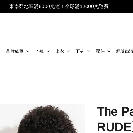
東南亞地區滿6000免運！全球滿12000免運費！
品牌總覽
內褲
上衣
下身
配件
絕版出
The P
RUD