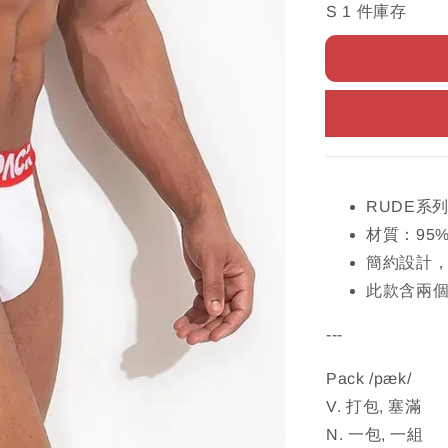
S 1 件庫存
RUDE系
材質：95
簡約設計
此款含兩
---
Pack /pæk/
V. 打包, 塞滿
N. 一包, 一組