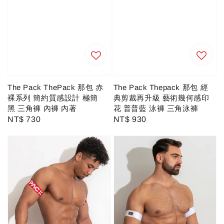
The Pack Thepack 那包 經
The Pack ThePack 那包 赤
典剪裁再升級 藝術幾何感印
裸系列 簡約質感設計 極簡
花 普普藍 泳褲 三角泳褲
黑 三角褲 內褲 內著
Regular
NT$ 930
Regular
NT$ 730
price
price