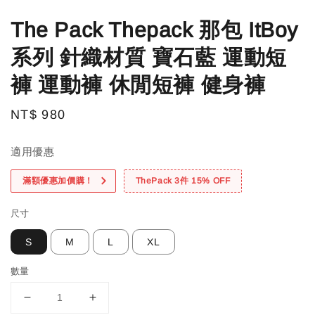
The Pack Thepack 那包 ItBoy
系列 針織材質 寶石藍 運動短
褲 運動褲 休閒短褲 健身褲
Regular
NT$ 980
price
適用優惠
滿額優惠加價購！
ThePack 3件 15% OFF
尺寸
S
M
L
XL
數量