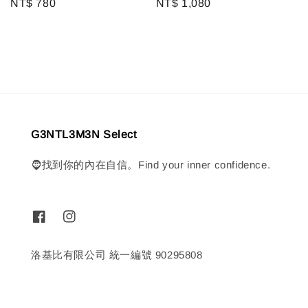
Regular
NT$ 1,080
Regular
NT$ 780
price
price
G3NTL3M3N Select
🧔找到你的內在自信。Find your inner confidence.
洛基比有限公司 統一編號 90295808