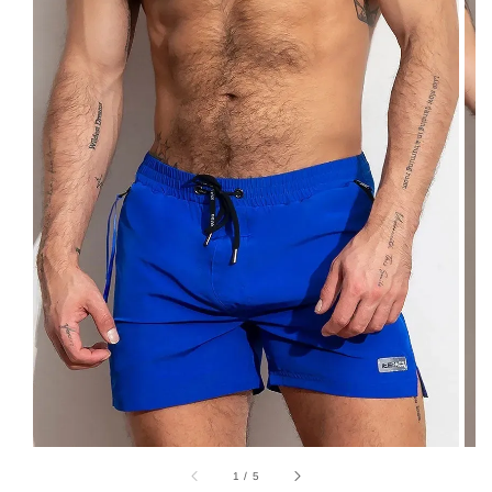
1
/
5