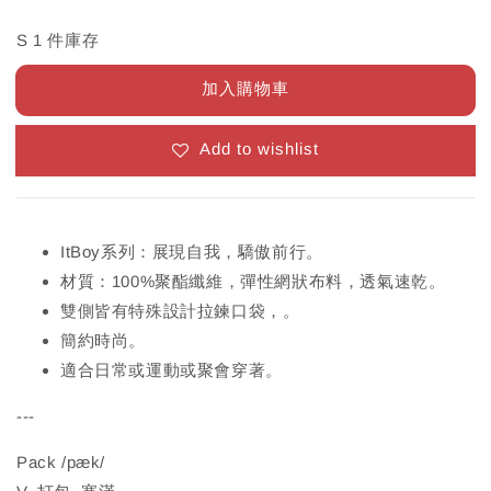
S 1 件庫存
加入購物車
Add to wishlist
ItBoy系列：展現自我，驕傲前行。
材質：100%聚酯纖維，彈性網狀布料，透氣速乾。
雙側皆有特殊設計拉鍊口袋，。
簡約時尚。
適合日常或運動或聚會穿著。
---
Pack /pæk/