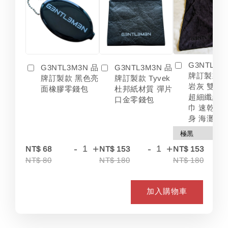
G3NTL3M
G3NTL3M3N 品
G3NTL3M3N 品
牌訂製款 
牌訂製款 黑色亮
牌訂製款 Tyvek
岩灰 雙色
面橡膠零錢包
杜邦紙材質 彈片
超細纖維 
口金零錢包
巾 速乾 吸
身 海灘
-
+
-
+
-
NT$ 68
NT$ 153
NT$ 153
NT$ 80
NT$ 180
NT$ 180
加入購物車