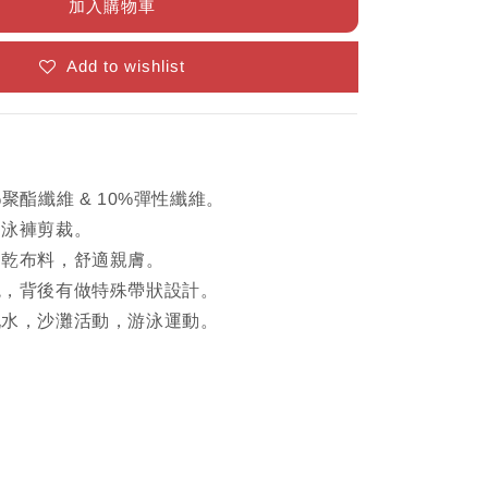
加入購物車
Add to wishlist
%聚酯纖維 & 10%彈性纖維。
角泳褲剪裁。
速乾布料，舒適親膚。
繩，背後有做特殊帶狀設計。
玩水，沙灘活動，游泳運動。