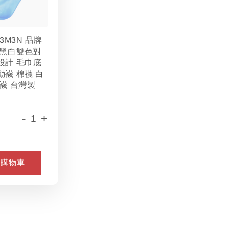
L3M3N 品牌
 黑白雙色對
設計 毛巾底
動襪 棉襪 白
襪 台灣製
-
+
入購物車