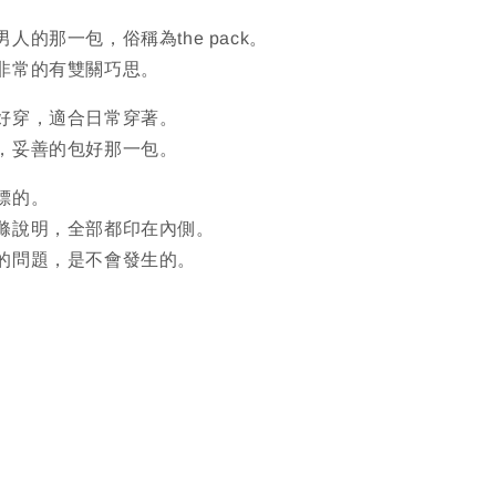
人的那一包，俗稱為the pack。
非常的有雙關巧思。
好穿，適合日常穿著。
，妥善的包好那一包。
標的。
滌說明，全部都印在內側。
的問題，是不會發生的。