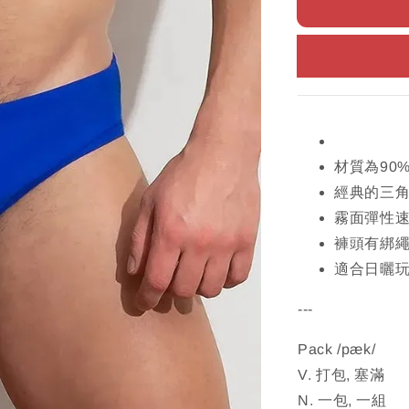
材質為90
經典的三
霧面彈性
褲頭有綁
適合日曬
---
Pack /pæk/
V. 打包, 塞滿
N. 一包, 一組