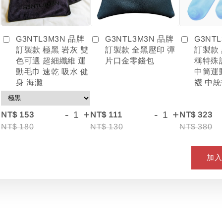
G3NTL3M3N 品牌
G3NT
G3NTL3M3N 品牌
訂製款 全黑壓印 彈
訂製款
訂製款 極黑 岩灰 雙
片口金零錢包
稱特殊
色可選 超細纖維 運
中筒運
動毛巾 速乾 吸水 健
襪 中統
身 海灘
+
-
+
-
+
NT$ 153
NT$ 111
NT$ 323
NT$ 180
NT$ 130
NT$ 380
加