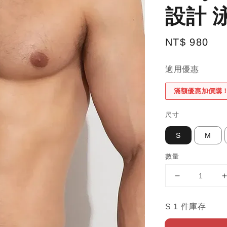
設計 
Regular
NT$ 980
price
適用優惠
滿額優惠加價購
尺寸
S
M
數量
S 1 件庫存