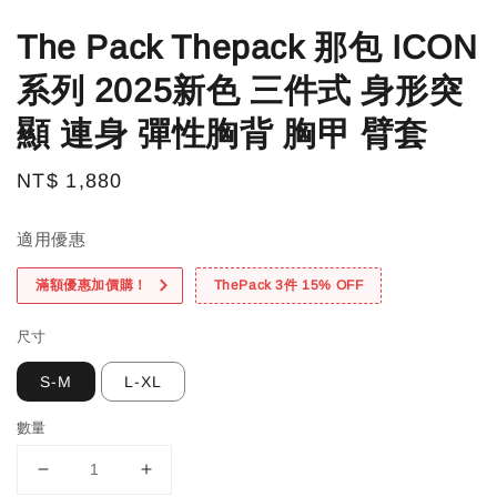
The Pack Thepack 那包 ICON
系列 2025新色 三件式 身形突
顯 連身 彈性胸背 胸甲 臂套
Regular
NT$ 1,880
price
適用優惠
滿額優惠加價購！
ThePack 3件 15% OFF
尺寸
S-M
L-XL
數量