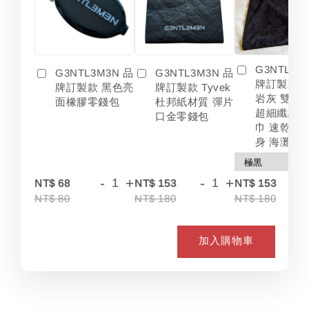
G3NTL3M
G3NTL3M3N 品
G3NTL3M3N 品
牌訂製款 
牌訂製款 黑色亮
牌訂製款 Tyvek
岩灰 雙色
面橡膠零錢包
杜邦紙材質 彈片
超細纖維 
口金零錢包
巾 速乾 吸
身 海灘
-
+
-
+
-
NT$ 68
NT$ 153
NT$ 153
NT$ 80
NT$ 180
NT$ 180
加入購物車