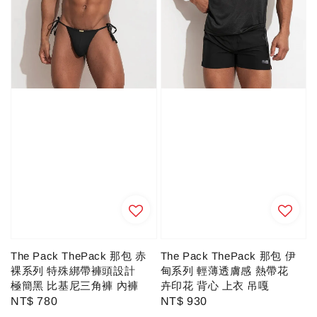
The Pack ThePack 那包 赤
The Pack ThePack 那包 伊
裸系列 特殊綁帶褲頭設計
甸系列 輕薄透膚感 熱帶花
極簡黑 比基尼三角褲 內褲
卉印花 背心 上衣 吊嘎
Regular
NT$ 780
Regular
NT$ 930