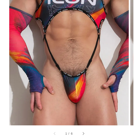
1
/
6