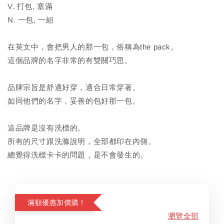
V. 打包, 塞滿
N. 一包, 一組
在英文中，會把男人的那一包，俗稱為the pack。
這個品牌的名字非常的有雙關巧思。
品牌宗旨是舒適好穿，適合日常穿著。
如同他們的名字，妥善的包好那一包。
這品牌是沒有洗標的。
所有的尺寸跟洗滌說明，全部都印在內側。
總覺得洗標卡卡的問題，是不會發生的。
滿額優惠加價購！
瀏覽全部