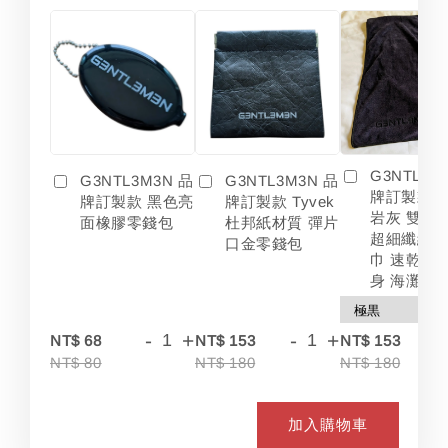
G3NTL3M
G3NTL3M3N 品
G3NTL3M3N 品
牌訂製款 
牌訂製款 黑色亮
牌訂製款 Tyvek
岩灰 雙色
面橡膠零錢包
杜邦紙材質 彈片
超細纖維 
口金零錢包
巾 速乾 吸
身 海灘
-
+
-
+
-
NT$ 68
NT$ 153
NT$ 153
NT$ 80
NT$ 180
NT$ 180
加入購物車