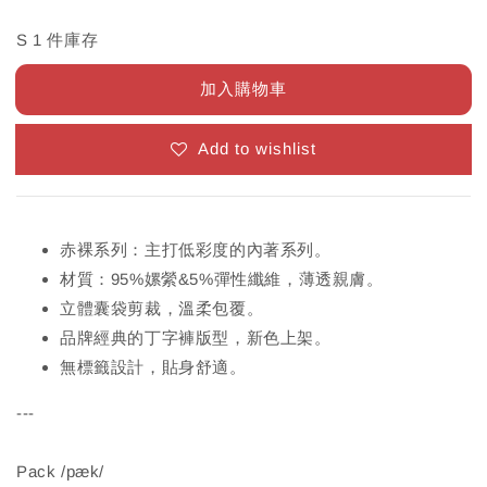
S 1 件庫存
加入購物車
Add to wishlist
赤裸系列：主打低彩度的內著系列。
材質：95%嫘縈&5%彈性纖維，薄透親膚。
立體囊袋剪裁，溫柔包覆。
品牌經典的丁字褲版型，新色上架。
無標籤設計，貼身舒適。
---
Pack /pæk/