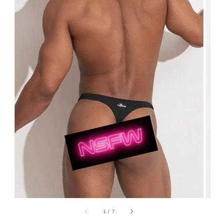
1
/
7