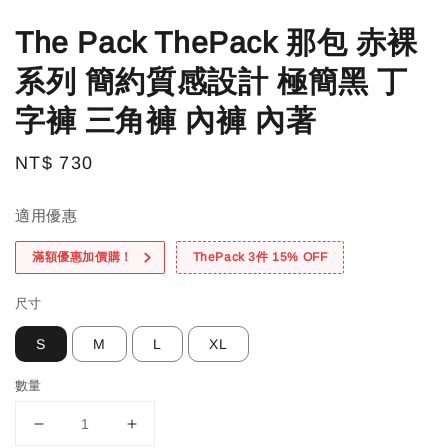
The Pack ThePack 那包 赤裸
系列 簡約質感設計 極簡黑 丁
字褲 三角褲 內褲 內著
Regular
NT$ 730
price
適用優惠
滿額優惠加價購！
ThePack 3件 15% OFF
尺寸
S
M
L
XL
數量