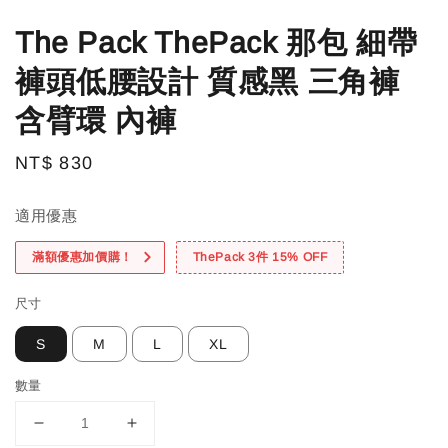
The Pack ThePack 那包 細帶
褲頭低腰設計 質感黑 三角褲
含臂環 內褲
Regular
NT$ 830
price
適用優惠
滿額優惠加價購！
ThePack 3件 15% OFF
尺寸
S
M
L
XL
數量