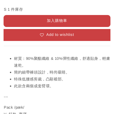
S 1 件庫存
加入購物車
Add to wishlist
材質：90%聚酯纖維 & 10%彈性纖維，舒適貼身，輕膚
速乾。
簡約細帶褲頭設計，時尚吸睛。
特殊低腰感剪裁，凸顯襠部。
此款含兩個成套臂環。
---
Pack /pæk/