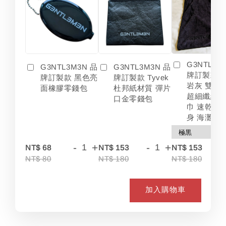
G3NTL3M
G3NTL3M3N 品
G3NTL3M3N 品
牌訂製款 
牌訂製款 黑色亮
牌訂製款 Tyvek
岩灰 雙色
面橡膠零錢包
杜邦紙材質 彈片
超細纖維 
口金零錢包
巾 速乾 吸
身 海灘
-
+
-
+
-
NT$ 68
NT$ 153
NT$ 153
NT$ 80
NT$ 180
NT$ 180
加入購物車