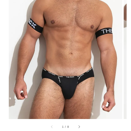
1
/
8