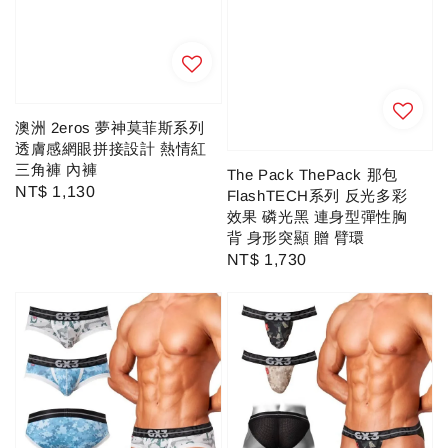
澳洲 2eros 夢神莫菲斯系列
透膚感網眼拼接設計 熱情紅
三角褲 內褲
The Pack ThePack 那包
Regular
NT$ 1,130
FlashTECH系列 反光多彩
price
效果 磷光黑 連身型彈性胸
背 身形突顯 贈 臂環
Regular
NT$ 1,730
price