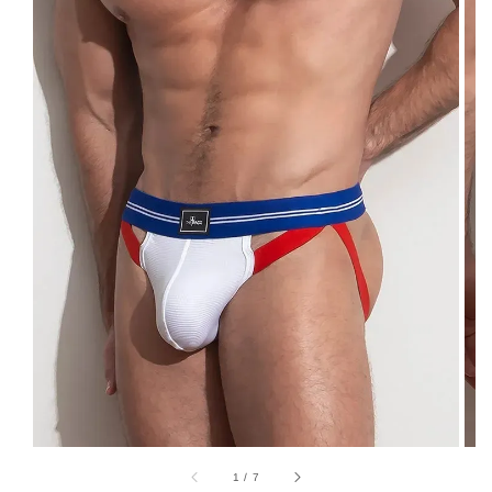
1
/
7