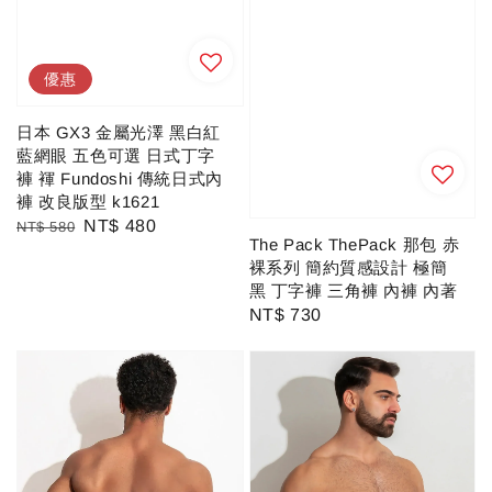
優惠
日本 GX3 金屬光澤 黑白紅
藍網眼 五色可選 日式丁字
褲 褌 Fundoshi 傳統日式內
褲 改良版型 k1621
Regular
Sale
NT$ 480
NT$ 580
The Pack ThePack 那包 赤
price
price
裸系列 簡約質感設計 極簡
黑 丁字褲 三角褲 內褲 內著
Regular
NT$ 730
price