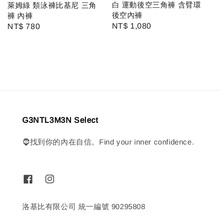
白 運動後空三角褲 含臂環
萊姆綠 類泳褲比基尼 三角
後空內褲
褲 內褲
Regular
NT$ 1,080
Regular
NT$ 780
price
price
G3NTL3M3N Select
🧔找到你的內在自信。Find your inner confidence.
洛基比有限公司 統一編號 90295808