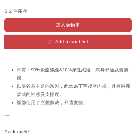
S 2 件庫存
加入購物車
Add to wishlist
材質：90%聚酯纖維&10%彈性纖維，兼具舒適及親膚
感。
以曼谷為主題的系列，此款為丁字後空內褲，具有兩種
款式的性感及支撐度。
襠部使用了立體剪裁，舒適度佳。
---
Pack /pæk/