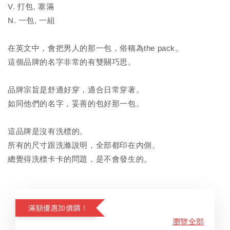
V. 打包, 塞滿
N. 一包, 一組
在英文中，會把男人的那一包，俗稱為the pack。
這個品牌的名字非常的有雙關巧思。
品牌宗旨是舒適好穿，適合日常穿著。
如同他們的名字，妥善的包好那一包。
這品牌是沒有洗標的。
所有的尺寸跟洗滌說明，全部都印在內側。
總覺得洗標卡卡的問題，是不會發生的。
滿額優惠加價購！
瀏覽全部