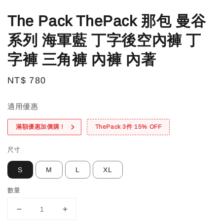
The Pack ThePack 那包 曼谷
系列 海軍藍 丁字後空內褲 丁
字褲 三角褲 內褲 內著
Regular
NT$ 780
price
適用優惠
滿額優惠加價購！
ThePack 3件 15% OFF
尺寸
S
M
L
XL
數量