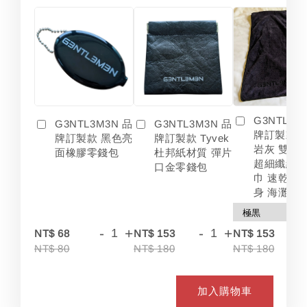
G3NTL3M
G3NTL3M3N 品
G3NTL3M3N 品
牌訂製款 
牌訂製款 黑色亮
牌訂製款 Tyvek
岩灰 雙色
面橡膠零錢包
杜邦紙材質 彈片
超細纖維 
口金零錢包
巾 速乾 吸
身 海灘
-
+
-
+
-
NT$ 68
NT$ 153
NT$ 153
NT$ 80
NT$ 180
NT$ 180
加入購物車