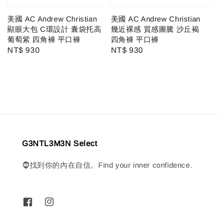
美國 AC Andrew Christian
美國 AC Andrew Christian
顯眼大包 C環設計 囊袋托高
幾近裸感 質感圖騰 沙丘褐
葡萄紫 四角褲 平口褲
四角褲 平口褲
Regular
NT$ 930
Regular
NT$ 930
price
price
G3NTL3M3N Select
🧔找到你的內在自信。Find your inner confidence.