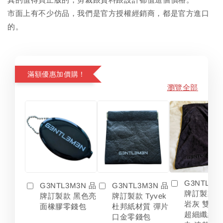
市面上有不少仿品，我們是官方授權經銷商，都是官方進口
的。
滿額優惠加價購！
瀏覽全部
G3NTL3M
G3NTL3M3N 品
G3NTL3M3N 品
牌訂製款 
牌訂製款 黑色亮
牌訂製款 Tyvek
岩灰 雙色
面橡膠零錢包
杜邦紙材質 彈片
超細纖維 
口金零錢包