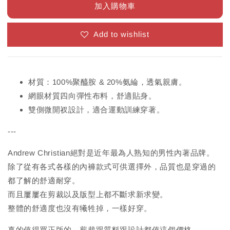
加入購物車
Add to wishlist
材質：100%聚醯胺 & 20%氨綸，透氣親膚。
網眼材質四向彈性布料，舒適貼身。
雙側微開衩設計，適合運動訓練穿著。
---
Andrew Christian絕對是近年最為人熟知的男性內著品牌。
除了從有各式各樣的內褲款式可供選擇外，品質也是穿過的
都了解的舒適耐穿。
而且屢屢在剪裁以及版型上都不斷求新求變。
整體的舒適度也沒有犧牲掉，一樣好穿。
真的值得買正版的，剪裁跟質料跟設計都值這個價格。