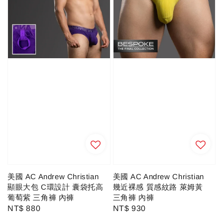
美國 AC Andrew Christian
美國 AC Andrew Christian
顯眼大包 C環設計 囊袋托高
幾近裸感 質感紋路 萊姆黃
葡萄紫 三角褲 內褲
三角褲 內褲
Regular
NT$ 880
Regular
NT$ 930
price
price