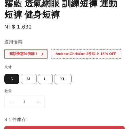
霧藍 透氣網眼 訓練短褲 運動
短褲 健身短褲
Regular
NT$ 1,630
price
適用優惠
滿額優惠加價購！
Andrew Christian 3件以上 15% OFF
尺寸
S
M
L
XL
數量
S 1 件庫存