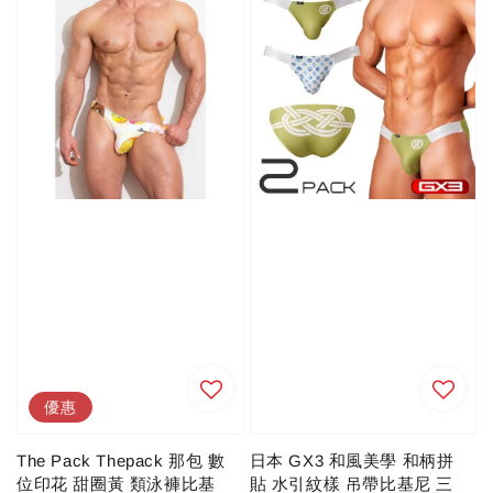
優惠
The Pack Thepack 那包 數
日本 GX3 和風美學 和柄拼
位印花 甜圈黃 類泳褲比基
貼 水引紋樣 吊帶比基尼 三