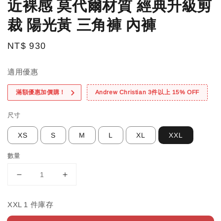
近裸感 莫代爾材質 經典升級剪
裁 陽光黃 三角褲 內褲
Regular
NT$ 930
price
適用優惠
滿額優惠加價購！
Andrew Christian 3件以上 15% OFF
尺寸
XS
S
M
L
XL
XXL
數量
XXL 1 件庫存