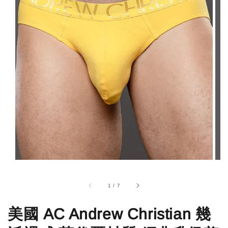
1
/
7
美國 AC Andrew Christian 幾