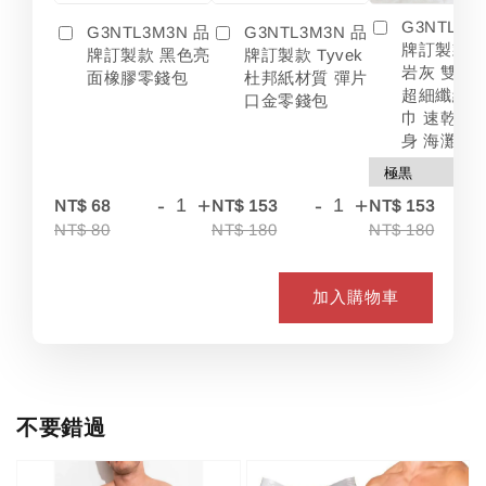
G3NTL3M
G3NTL3M3N 品
G3NTL3M3N 品
牌訂製款 
牌訂製款 黑色亮
牌訂製款 Tyvek
岩灰 雙色
面橡膠零錢包
杜邦紙材質 彈片
超細纖維 
口金零錢包
巾 速乾 吸
身 海灘
-
+
-
+
-
NT$ 68
NT$ 153
NT$ 153
NT$ 80
NT$ 180
NT$ 180
加入購物車
不要錯過