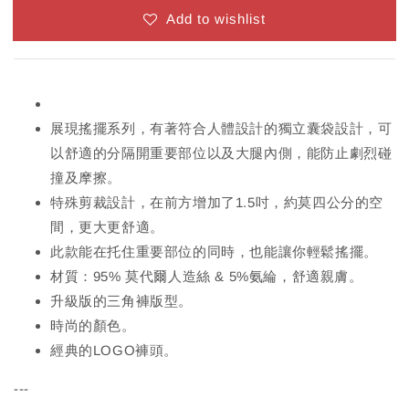
Add to wishlist
展現搖擺系列，有著符合人體設計的獨立囊袋設計，可
以舒適的分隔開重要部位以及大腿內側，能防止劇烈碰
撞及摩擦。
特殊剪裁設計，在前方增加了1.5吋，約莫四公分的空
間，更大更舒適。
此款能在托住重要部位的同時，也能讓你輕鬆搖擺。
材質：95% 莫代爾人造絲 & 5%氨綸，舒適親膚。
升級版的三角褲版型。
時尚的顏色。
經典的LOGO褲頭。
---