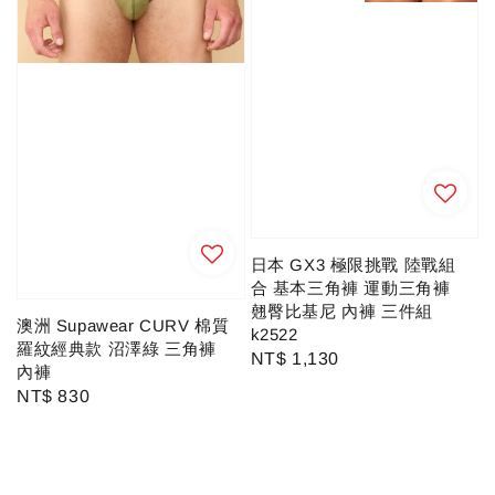
日本 GX3 極限挑戰 陸戰組
合 基本三角褲 運動三角褲
翹臀比基尼 內褲 三件組
澳洲 Supawear CURV 棉質
k2522
羅紋經典款 沼澤綠 三角褲
Regular
NT$ 1,130
內褲
price
Regular
NT$ 830
price