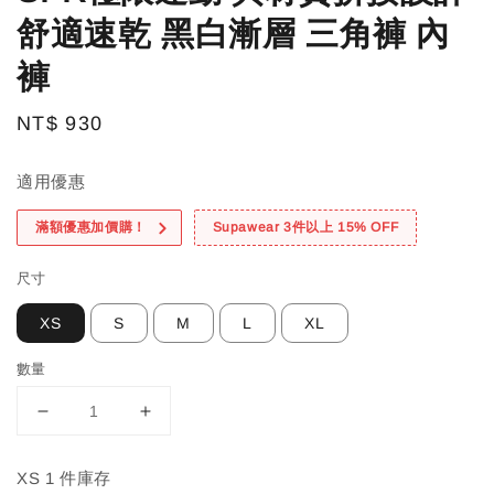
舒適速乾 黑白漸層 三角褲 內
褲
Regular
NT$ 930
price
適用優惠
滿額優惠加價購！
Supawear 3件以上 15% OFF
尺寸
XS
S
M
L
XL
數量
XS 1 件庫存