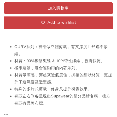
加入購物車
Add to wishlist
CURV系列：襠部做立體剪裁，有支撐度且舒適不緊
繃。
材質：90%聚酯纖維 & 10%彈性纖維，親膚快乾。
極限運動，適合運動用的內著系列。
材質帶涼感，穿起來透氣度佳，拼接的網狀材質，更提
升了透氣度及造型感。
特殊的多片式剪裁，修身又提升視覺效果。
褲頭左右側各呈現出Supawear的部分品牌名稱，後方
褲頭有品牌布標。
---