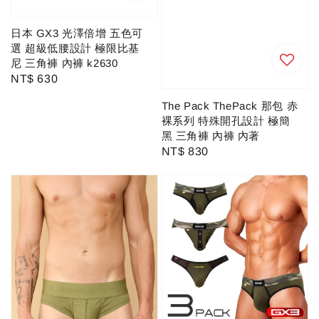
日本 GX3 光澤倍增 五色可
選 超級低腰設計 極限比基
尼 三角褲 內褲 k2630
Regular
NT$ 630
price
The Pack ThePack 那包 赤
裸系列 特殊開孔設計 極簡
黑 三角褲 內褲 內著
Regular
NT$ 830
price