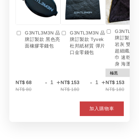
G3NTL3M
G3NTL3M3N 品
G3NTL3M3N 品
牌訂製款 
牌訂製款 黑色亮
牌訂製款 Tyvek
岩灰 雙色
面橡膠零錢包
杜邦紙材質 彈片
超細纖維 
口金零錢包
巾 速乾 吸
身 海灘
-
+
-
+
-
NT$ 68
NT$ 153
NT$ 153
NT$ 80
NT$ 180
NT$ 180
加入購物車