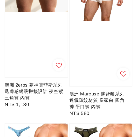
澳洲 2eros 夢神莫菲斯系列
透膚感網眼拼接設計 夜空紫
澳洲 Marcuse 赫胥黎系列
三角褲 內褲
透氣羅紋材質 皇家白 四角
Regular
NT$ 1,130
褲 平口褲 內褲
price
Regular
NT$ 580
price