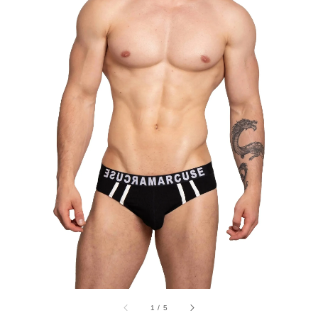
1
/
5