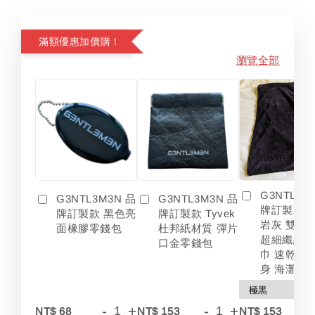
滿額優惠加價購！
瀏覽全部
G3NTL3M
G3NTL3M3N 品
G3NTL3M3N 品
牌訂製款 
牌訂製款 黑色亮
牌訂製款 Tyvek
岩灰 雙色
面橡膠零錢包
杜邦紙材質 彈片
超細纖維 
口金零錢包
巾 速乾 吸
身 海灘
-
+
-
+
-
NT$ 68
NT$ 153
NT$ 153