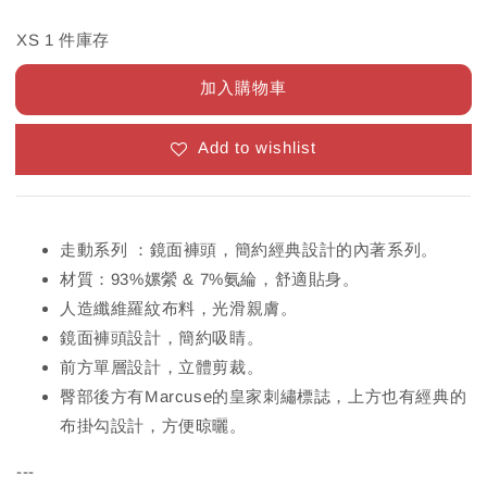
XS 1 件庫存
加入購物車
Add to wishlist
走動系列 ：鏡面褲頭，簡約經典設計的內著系列。
材質：93%嫘縈 & 7%氨綸，舒適貼身。
人造纖維羅紋布料，光滑親膚。
鏡面褲頭設計，簡約吸睛。
前方單層設計，立體剪裁。
臀部後方有Marcuse的皇家刺繡標誌，上方也有經典的
布掛勾設計，方便晾曬。
---