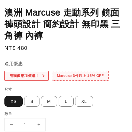
澳洲 Marcuse 走動系列 鏡面
褲頭設計 簡約設計 無印黑 三
角褲 內褲
Regular
NT$ 480
price
適用優惠
滿額優惠加價購！
Marcuse 3件以上 15% OFF
尺寸
XS
S
M
L
XL
數量