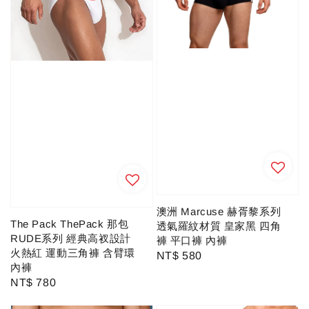
澳洲 Marcuse 赫胥黎系列
The Pack ThePack 那包
透氣羅紋材質 皇家黑 四角
RUDE系列 經典高衩設計
褲 平口褲 內褲
火熱紅 運動三角褲 含臂環
Regular
NT$ 580
內褲
price
Regular
NT$ 780
price