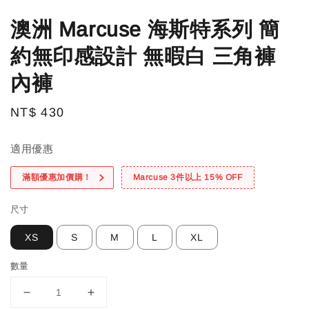
澳洲 Marcuse 海斯特系列 簡
約無印感設計 無暇白 三角褲
內褲
Regular
NT$ 430
price
適用優惠
滿額優惠加價購！
Marcuse 3件以上 15% OFF
尺寸
XS
S
M
L
XL
數量