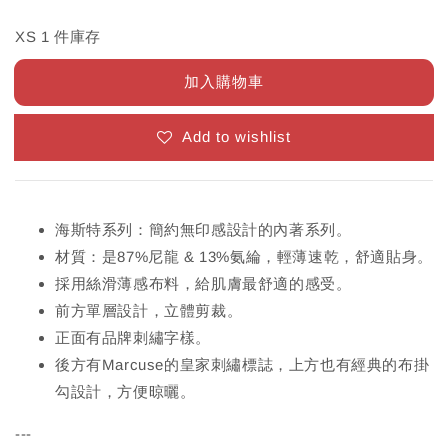
XS 1 件庫存
加入購物車
Add to wishlist
海斯特系列：簡約無印感設計的內著系列。
材質：是87%尼龍 & 13%氨綸，輕薄速乾，舒適貼身。
採用絲滑薄感布料，給肌膚最舒適的感受。
前方單層設計，立體剪裁。
正面有品牌刺繡字樣。
後方有Marcuse的皇家刺繡標誌，上方也有經典的布掛
勾設計，方便晾曬。
---