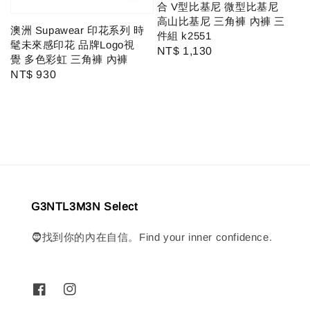
合 V型比基尼 微型比基尼
高山比基尼 三角褲 內褲 三
澳洲 Supawear 印花系列 時
件組 k2551
髦未來感印花 品牌Logo視
Regular
NT$ 1,130
覺 多色彩虹 三角褲 內褲
price
Regular
NT$ 930
price
G3NTL3M3N Select
🧔找到你的內在自信。Find your inner confidence.