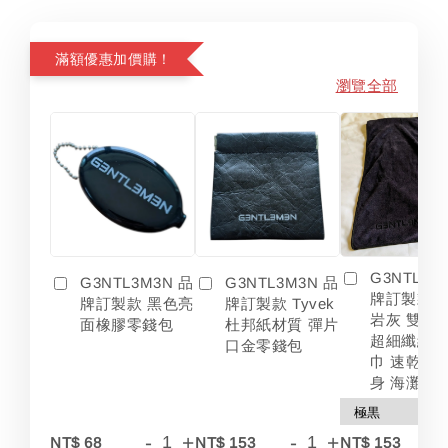
滿額優惠加價購！
瀏覽全部
G3NTL3M
G3NTL3M3N 品
G3NTL3M3N 品
牌訂製款 
牌訂製款 黑色亮
牌訂製款 Tyvek
岩灰 雙色
面橡膠零錢包
杜邦紙材質 彈片
超細纖維 
口金零錢包
巾 速乾 吸
身 海灘
-
+
-
+
-
NT$ 68
NT$ 153
NT$ 153