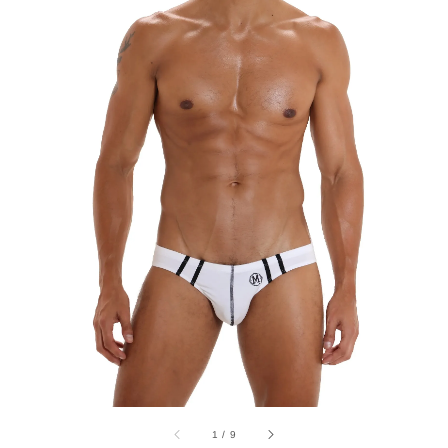
1
/
9