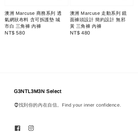
澳洲 Marcuse 商務系列 透
澳洲 Marcuse 走動系列 鏡
氣網狀布料 含可拆護墊 城
面褲頭設計 簡約設計 無邪
市白 三角褲 內褲
黃 三角褲 內褲
Regular
NT$ 580
Regular
NT$ 480
price
price
G3NTL3M3N Select
🧔找到你的內在自信。Find your inner confidence.