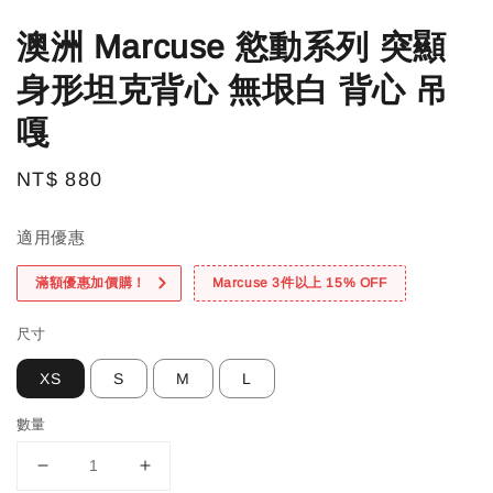
澳洲 Marcuse 慾動系列 突顯
身形坦克背心 無垠白 背心 吊
嘎
Regular
NT$ 880
price
適用優惠
滿額優惠加價購！
Marcuse 3件以上 15% OFF
尺寸
XS
S
M
L
數量