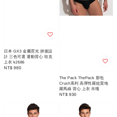
日本 GX3 金屬霓光 拼接設
計 三色可選 運動背心 坦克
上衣 k2686
Regular
NT$ 980
price
The Pack ThePack 那包
Crush系列 高彈性羅紋質地
羅馬綠 背心 上衣 吊嘎
Regular
NT$ 930
price