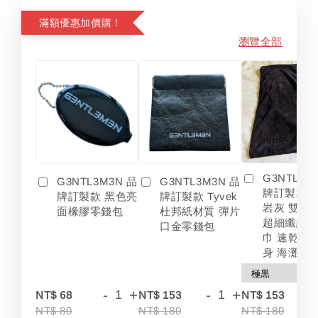
滿額優惠加價購！
瀏覽全部
G3NTL3M
G3NTL3M3N 品
G3NTL3M3N 品
牌訂製款 
牌訂製款 黑色亮
牌訂製款 Tyvek
岩灰 雙色
面橡膠零錢包
杜邦紙材質 彈片
超細纖維 
口金零錢包
巾 速乾 吸
身 海灘
-
+
-
+
-
NT$ 68
NT$ 153
NT$ 153
NT$ 80
NT$ 180
NT$ 180