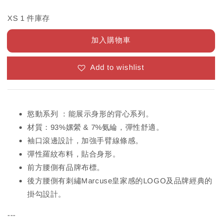
XS 1 件庫存
加入購物車
Add to wishlist
慾動系列 ：能展示身形的背心系列。
材質：93%嫘縈 & 7%氨綸，彈性舒適。
袖口滾邊設計，加強手臂線條感。
彈性羅紋布料，貼合身形。
前方腰側有品牌布標。
後方腰側有刺繡Marcuse皇家感的LOGO及品牌經典的
掛勾設計。
---