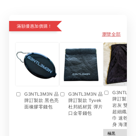
滿額優惠加價購！
瀏覽全部
G3NTL3M
G3NTL3M3N 品
G3NTL3M3N 品
牌訂製款 
牌訂製款 黑色亮
牌訂製款 Tyvek
岩灰 雙色
面橡膠零錢包
杜邦紙材質 彈片
超細纖維 
口金零錢包
巾 速乾 吸
身 海灘