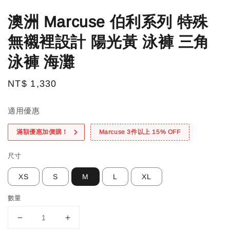
澳洲 Marcuse 伯利系列 特殊
無襯裡設計 陽光黃 泳褲 三角
泳褲 海灘
Regular
NT$ 1,330
price
適用優惠
滿額優惠加價購！
Marcuse 3件以上 15% OFF
尺寸
XS
S
M
L
XL
數量