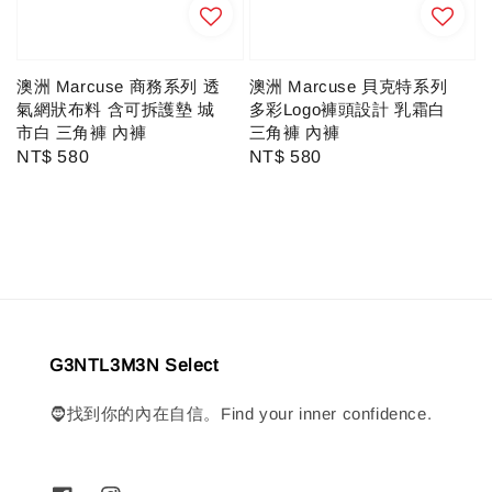
澳洲 Marcuse 商務系列 透
澳洲 Marcuse 貝克特系列
氣網狀布料 含可拆護墊 城
多彩Logo褲頭設計 乳霜白
市白 三角褲 內褲
三角褲 內褲
Regular
NT$ 580
Regular
NT$ 580
price
price
G3NTL3M3N Select
🧔找到你的內在自信。Find your inner confidence.