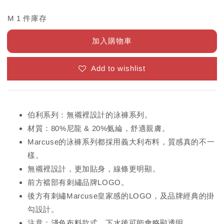
M 1 件庫存
加入購物車
Add to wishlist
伯利系列：無襯裡設計的泳褲系列。
材質：80%尼龍 & 20%氨綸，舒適親膚。
Marcuse的泳褲系列都採用義大利布料，質感真的不一
樣。
無襯裡設計，更加貼身，線條更明顯。
前方襠部有刺繡品牌LOGO。
後方有刺繡Marcuse皇家感的LOGO，及品牌經典的掛
勾設計。
注意：淺色布料款式，下水後可能會略顯透明。