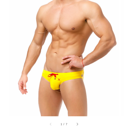
1
/
7