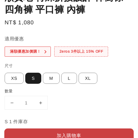
四角褲 平口褲 內褲
Regular
NT$ 1,080
price
適用優惠
滿額優惠加價購！
2eros 3件以上 15% OFF
尺寸
XS
S
M
L
XL
數量
S 1 件庫存
加入購物車