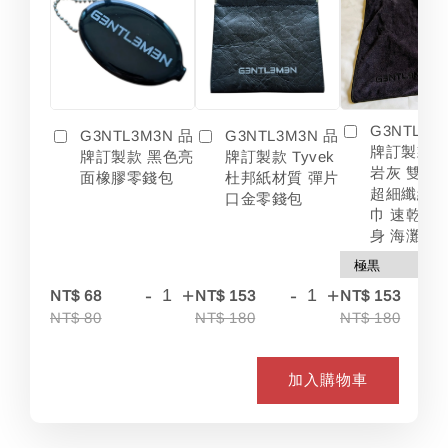
G3NTL3M
G3NTL3M3N 品
G3NTL3M3N 品
牌訂製款 
牌訂製款 黑色亮
牌訂製款 Tyvek
岩灰 雙色
面橡膠零錢包
杜邦紙材質 彈片
超細纖維 
口金零錢包
巾 速乾 吸
身 海灘
-
+
-
+
-
NT$ 68
NT$ 153
NT$ 153
NT$ 80
NT$ 180
NT$ 180
加入購物車