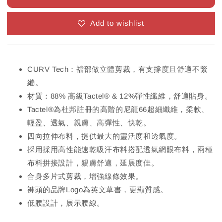
Add to wishlist
CURV Tech：襠部做立體剪裁，有支撐度且舒適不緊
繃。
材質：88% 高級Tactel® & 12%彈性纖維，舒適貼身。
Tactel®為杜邦註冊的高階的尼龍66超細纖維，柔軟、
輕盈、透氣、親膚、高彈性、快乾。
四向拉伸布料，提供最大的靈活度和透氣度。
採用採用高性能速乾吸汗布料搭配透氣網眼布料，兩種
布料拼接設計，親膚舒適，延展度佳。
合身多片式剪裁，增強線條效果。
褲頭的品牌Logo為英文草書，更顯質感。
低腰設計，展示腰線。