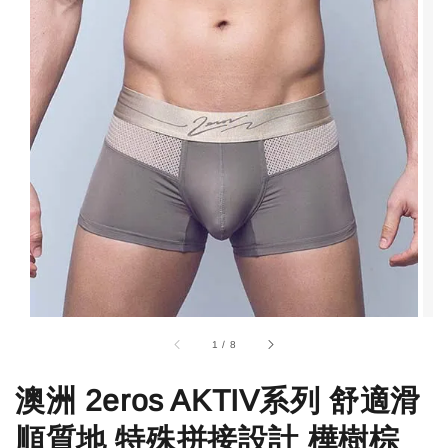
1
/
8
澳洲 2eros AKTIV系列 舒適滑
順質地 特殊拼接設計 樺樹棕