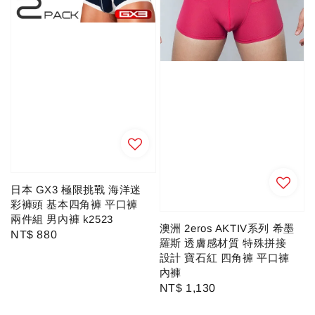
日本 GX3 極限挑戰 海洋迷
彩褲頭 基本四角褲 平口褲
兩件組 男內褲 k2523
澳洲 2eros AKTIV系列 希墨
Regular
NT$ 880
羅斯 透膚感材質 特殊拼接
price
設計 寶石紅 四角褲 平口褲
內褲
Regular
NT$ 1,130
price