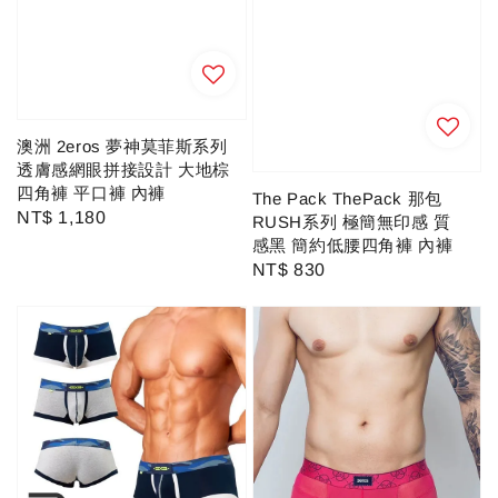
澳洲 2eros 夢神莫菲斯系列
透膚感網眼拼接設計 大地棕
四角褲 平口褲 內褲
The Pack ThePack 那包
Regular
NT$ 1,180
RUSH系列 極簡無印感 質
price
感黑 簡約低腰四角褲 內褲
Regular
NT$ 830
price