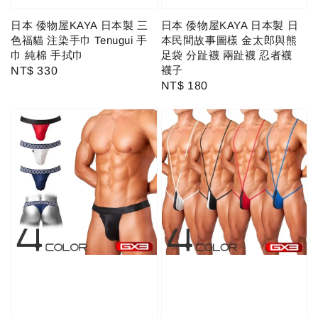
日本 倭物屋KAYA 日本製 三
日本 倭物屋KAYA 日本製 日
色福貓 注染手巾 Tenugui 手
本民間故事圖樣 金太郎與熊
巾 純棉 手拭巾
足袋 分趾襪 兩趾襪 忍者襪
襪子
Regular
NT$ 330
Regular
NT$ 180
price
price