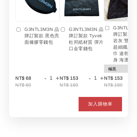
G3NTL3M
G3NTL3M3N 品
G3NTL3M3N 品
牌訂製款 
牌訂製款 黑色亮
牌訂製款 Tyvek
岩灰 雙色
面橡膠零錢包
杜邦紙材質 彈片
超細纖維 
口金零錢包
巾 速乾 吸
身 海灘
-
+
-
+
-
NT$ 68
NT$ 153
NT$ 153
NT$ 80
NT$ 180
NT$ 180
加入購物車