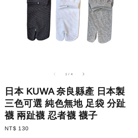
1
/
4
日本 KUWA 奈良縣產 日本製
三色可選 純色無地 足袋 分趾
襪 兩趾襪 忍者襪 襪子
Regular
NT$ 130
price