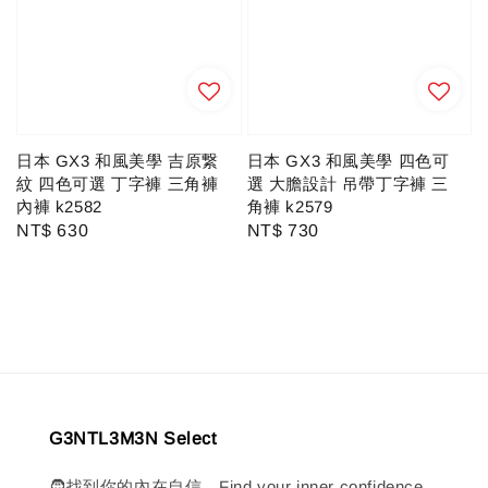
日本 GX3 和風美學 吉原繋
日本 GX3 和風美學 四色可
紋 四色可選 丁字褲 三角褲
選 大膽設計 吊帶丁字褲 三
內褲 k2582
角褲 k2579
Regular
NT$ 630
Regular
NT$ 730
price
price
G3NTL3M3N Select
🧔找到你的內在自信。Find your inner confidence.