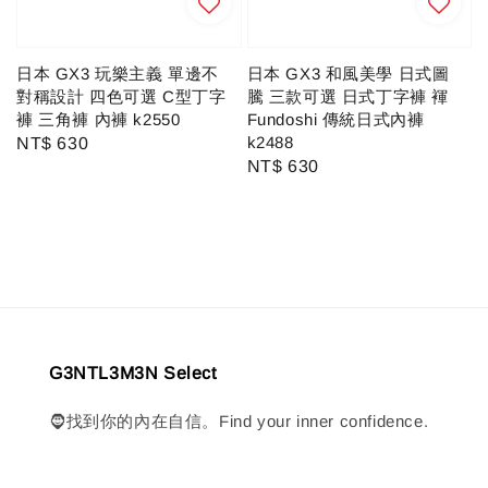
日本 GX3 玩樂主義 單邊不
日本 GX3 和風美學 日式圖
對稱設計 四色可選 C型丁字
騰 三款可選 日式丁字褲 褌
褲 三角褲 內褲 k2550
Fundoshi 傳統日式內褲
k2488
Regular
NT$ 630
Regular
NT$ 630
price
price
G3NTL3M3N Select
🧔找到你的內在自信。Find your inner confidence.