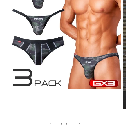
1
/
11