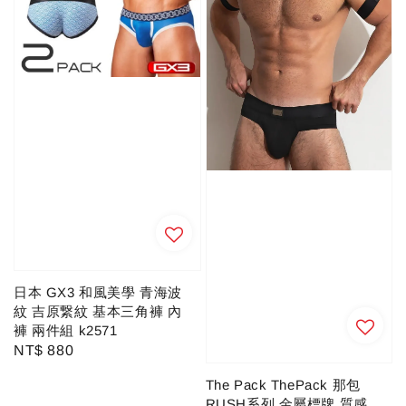
日本 GX3 和風美學 青海波
紋 吉原繋紋 基本三角褲 內
褲 兩件組 k2571
Regular
NT$ 880
price
The Pack ThePack 那包
RUSH系列 金屬標牌 質感