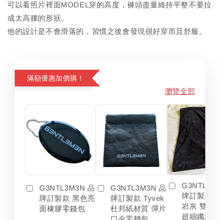
可以看照片裡面MODEL穿的高度，褲頭盡量維持平整不要拉
成太高腰的形狀。
他的設計是不會滑落的，習慣之後會發現很好穿而且舒服。
滿額優惠加價購！
瀏覽全部
G3NTL3M
G3NTL3M3N 品
G3NTL3M3N 品
牌訂製款 
牌訂製款 黑色亮
牌訂製款 Tyvek
岩灰 雙色
面橡膠零錢包
杜邦紙材質 彈片
超細纖維 
口金零錢包