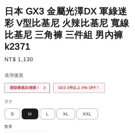
日本 GX3 金屬光澤DX 軍綠迷
彩 V型比基尼 火辣比基尼 寬線
比基尼 三角褲 三件組 男內褲
k2371
Regular
NT$ 1,130
price
適用優惠
滿額優惠加價購！
GX3 3件以上 9% OFF！
尺寸
S
M
L
XL
XXL
數量