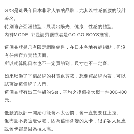
GX3是這幾年日本非常人氣的品牌，尤其以性感低腰的設計
著名。
特別適合亞洲體型，展現出陽光、健康、性感的體型。
內褲MODEL都是請男優或者是GO GO BOYS擔當。
這個品牌是只有限定網路銷售，在日本各地有經銷點，但沒
有任何官方實體店面。
所以就算跑日本也不一定買的到，尺寸也不一定齊。
如果厭倦了平價品牌的材質跟剪裁，想要買品牌內著，可以
試著從這個牌子入門。
這個品牌有出三件組的Set，平均之後價格大概一件300-400
元。
低腰的設計一開始可能會不太習慣，會一直想要往上拉。
但盡量不要這麼做喔，因為襠部會變的太卡，很多客人反應
說會卡都是因為拉太高。