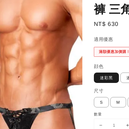
褲 三角
Regular
NT$ 630
price
適用優惠
滿額優惠加價購
顔色
迷彩黑
尺寸
S
M
數量