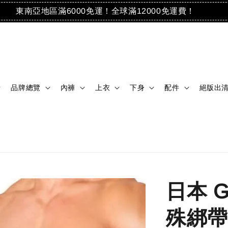
東南亞地區滿6000免運！全球滿12000免運費！
品牌總覽
內褲
上衣
下身
配件
絕版出
日本 
殊綁帶