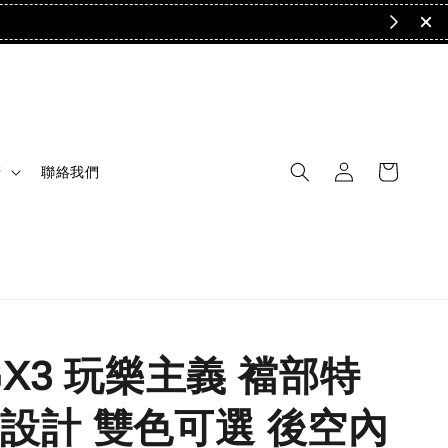
清
聯絡我們
GX3 玩樂主義 襠部特
設計 雙色可選 後空內