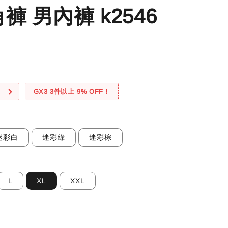
褲 男內褲 k2546
！
GX3 3件以上 9% OFF！
迷彩白
迷彩綠
迷彩棕
L
XL
XXL