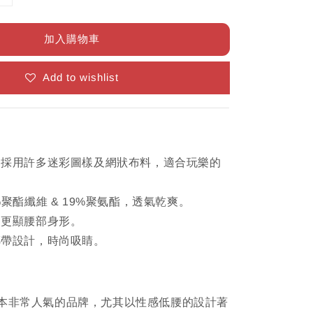
加入購物車
Add to wishlist
：採用許多迷彩圖樣及網狀布料，適合玩樂的
%聚酯纖維 & 19%聚氨酯，透氣乾爽。
，更顯腰部身形。
綁帶設計，時尚吸睛。
日本非常人氣的品牌，尤其以性感低腰的設計著