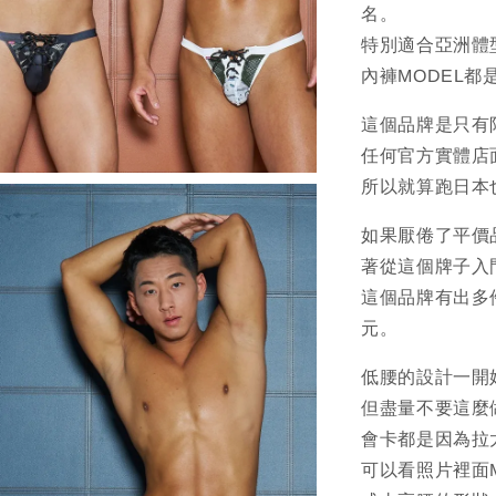
名。
特別適合亞洲體
內褲MODEL都
這個品牌是只有
任何官方實體店
所以就算跑日本
如果厭倦了平價
著從這個牌子入
這個品牌有出多件
元。
低腰的設計一開
但盡量不要這麼
會卡都是因為拉
可以看照片裡面