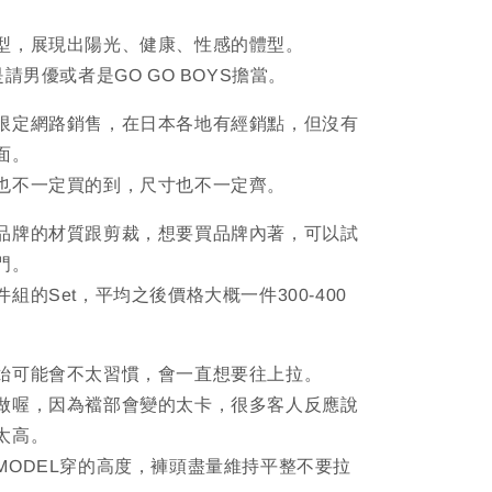
型，展現出陽光、健康、性感的體型。
是請男優或者是GO GO BOYS擔當。
限定網路銷售，在日本各地有經銷點，但沒有
面。
也不一定買的到，尺寸也不一定齊。
品牌的材質跟剪裁，想要買品牌內著，可以試
門。
組的Set，平均之後價格大概一件300-400
始可能會不太習慣，會一直想要往上拉。
做喔，因為襠部會變的太卡，很多客人反應說
太高。
MODEL穿的高度，褲頭盡量維持平整不要拉