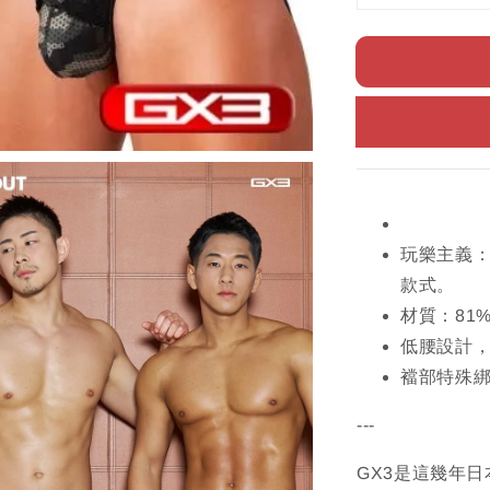
玩樂主義
款式。
材質：81
低腰設計
襠部特殊
---
GX3是這幾年