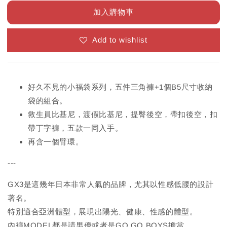
加入購物車
Add to wishlist
好久不見的小福袋系列，五件三角褲+1個B5尺寸收納
袋的組合。
救生員比基尼，渡假比基尼，提臀後空，帶扣後空，扣
帶丁字褲，五款一同入手。
再含一個臂環。
---
GX3是這幾年日本非常人氣的品牌，尤其以性感低腰的設計
著名。
特別適合亞洲體型，展現出陽光、健康、性感的體型。
內褲MODEL都是請男優或者是GO GO BOYS擔當。