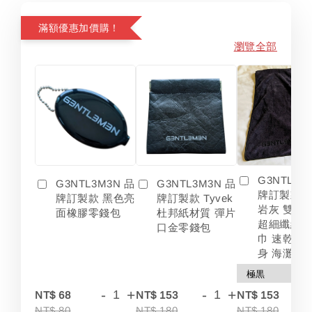
滿額優惠加價購！
瀏覽全部
G3NTL3M
G3NTL3M3N 品
G3NTL3M3N 品
牌訂製款 
牌訂製款 黑色亮
牌訂製款 Tyvek
岩灰 雙色
面橡膠零錢包
杜邦紙材質 彈片
超細纖維 
口金零錢包
巾 速乾 吸
身 海灘
-
+
-
+
-
NT$ 68
NT$ 153
NT$ 153
NT$ 80
NT$ 180
NT$ 180