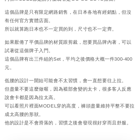
這個品牌是只有限定網路銷售，在日本各地有經銷點，但沒
有任何官方實體店面。
所以就算跑日本也不一定買的到，尺寸也不一定齊。
如果厭倦了平價品牌的材質跟剪裁，想要買品牌內著，可以
試著從這個牌子入門。
這個品牌有出三件組的Set，平均之後價格大概一件300-400
元。
低腰的設計一開始可能會不太習慣，會一直想要往上拉。
但盡量不要這麼做喔，因為襠部會變的太卡，很多客人反應
說會卡都是因為拉太高。
可以看照片裡面MODEL穿的高度，褲頭盡量維持平整不要拉
成太高腰的形狀。
他的設計是不會滑落的，習慣之後會發現很好穿而且舒服。