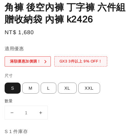
角褲 後空內褲 丁字褲 六件組
贈收納袋 內褲 k2426
Regular
NT$ 1,680
price
適用優惠
滿額優惠加價購！
GX3 3件以上 9% OFF！
尺寸
S
M
L
XL
XXL
數量
S 1 件庫存