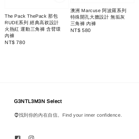
澳洲 Marcuse 阿波羅系列
The Pack ThePack 那包
特殊開孔大膽設計 無垢灰
RUDE系列 經典高衩設計
三角褲 內褲
火熱紅 運動三角褲 含臂環
Regular
NT$ 580
內褲
price
Regular
NT$ 780
price
G3NTL3M3N Select
🧔找到你的內在自信。Find your inner confidence.