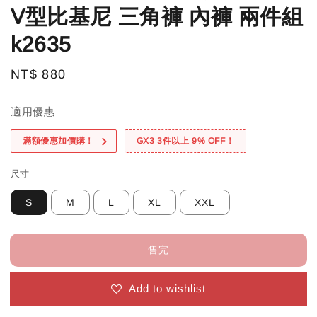
V型比基尼 三角褲 內褲 兩件組
k2635
Regular
NT$ 880
售完
price
適用優惠
滿額優惠加價購！
GX3 3件以上 9% OFF！
尺寸
S
M
L
XL
XXL
售完
Add to wishlist