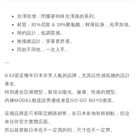
光澤倍增：閃耀著特殊光澤感的系列。
材質：81%尼龍 & 19%聚氨酯，輕薄貼身，光澤加強。
簡約設計，低調質感。
無接縫設計，穿著更舒適。
同款不同色，一次入手。
---
GX3是這幾年日本非常人氣的品牌，尤其以性感低腰的設計
著名。
特別適合亞洲體型，展現出陽光、健康、性感的體型。
內褲MODEL都是請男優或者是GO GO BOYS擔當。
這個品牌是只有限定網路銷售，在日本各地有經銷點，但沒
有任何官方實體店面。
所以就算跑日本也不一定買的到，尺寸也不一定齊。