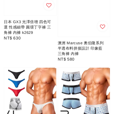
日本 GX3 光澤倍增 四色可
選 性感細帶 圓環丁字褲 三
角褲 內褲 k2629
Regular
NT$ 630
澳洲 Marcuse 奧伯隆系列
price
半透布料拼接設計 印象藍
三角褲 內褲
Regular
NT$ 580
price