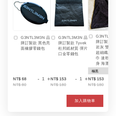
G3NTL3M
G3NTL3M3N 品
G3NTL3M3N 品
牌訂製款 
牌訂製款 黑色亮
牌訂製款 Tyvek
岩灰 雙色
面橡膠零錢包
杜邦紙材質 彈片
超細纖維 
口金零錢包
巾 速乾 吸
身 海灘
-
+
-
+
-
NT$ 68
NT$ 153
NT$ 153
NT$ 80
NT$ 180
NT$ 180
加入購物車