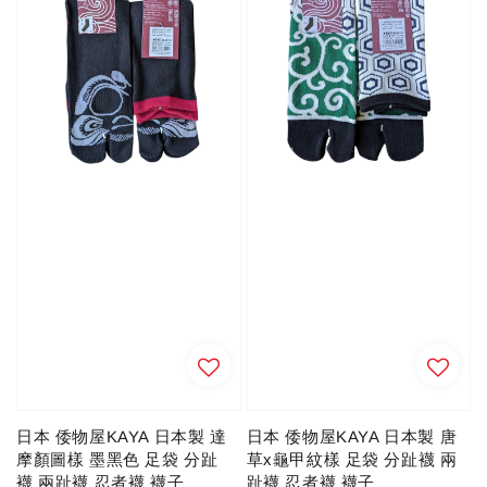
日本 倭物屋KAYA 日本製 達
日本 倭物屋KAYA 日本製 唐
摩顏圖樣 墨黑色 足袋 分趾
草x龜甲紋樣 足袋 分趾襪 兩
襪 兩趾襪 忍者襪 襪子
趾襪 忍者襪 襪子