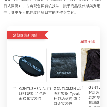
日式圖騰）、古典配色與傳統技法，賦予商品現代感與實用
性，讓更多人能輕鬆體驗日本的美學與文化。
滿額優惠加價購！
瀏覽全部
G3NTL3M
G3NTL3M3N 品
G3NTL3M3N 品
牌訂製款 
牌訂製款 黑色亮
牌訂製款 Tyvek
岩灰 雙色
面橡膠零錢包
杜邦紙材質 彈片
超細纖維 
口金零錢包