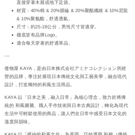
直接穿著木屐或地下足袋。
材質：40%棉 & 20%腈綸 & 20%聚酯纖維 & 10%尼龍
& 10%聚氨酯，舒適透氣。
尺寸：約25-28公分，男性尺寸皆適穿。
襪底皆有品牌Logo。
適合每天穿著的舒適單品。
---
倭物屋 KAYA，是由日本株式会社アミナコレクション所經
營的品牌，專注於展現日本傳統文化與工藝美學，融合現代
設計，打造獨特的和風生活用品。
KAYA 以「日本之美，融入日常」為核心理念，致力於將傳
統的 和風圖騰、職人手作技術與日本古典設計，轉化為現代
生活中可輕鬆使用的商品，讓人們在日常中感受日本文化的
溫度與韻味。
KAYA 以「繽紛的和風文化」為基調，巧妙運用 和柄（傳統