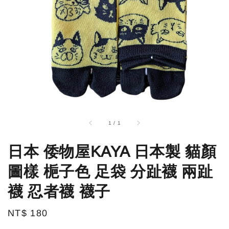
1
/
1
日本 倭物屋KAYA 日本製 貓顏
圖樣 梔子色 足袋 分趾襪 兩趾
襪 忍者襪 襪子
Regular
NT$ 180
price