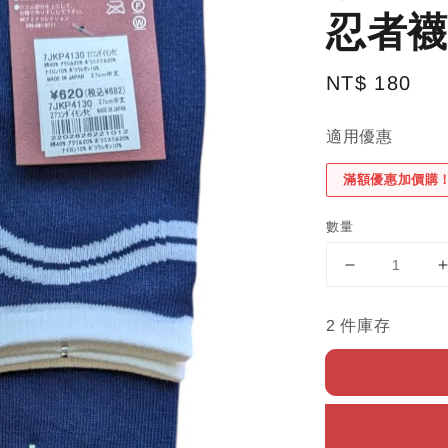
忍者襪
Regular
NT$ 180
price
適用優惠
滿額優惠加價購
數量
2 件庫存