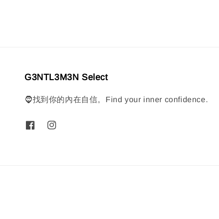
G3NTL3M3N Select
🧔找到你的內在自信。Find your inner confidence.