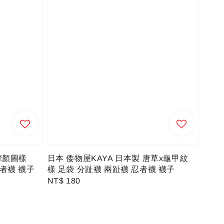
摩顏圖樣
日本 倭物屋KAYA 日本製 唐草x龜甲紋
忍者襪 襪子
樣 足袋 分趾襪 兩趾襪 忍者襪 襪子
Regular
NT$ 180
price