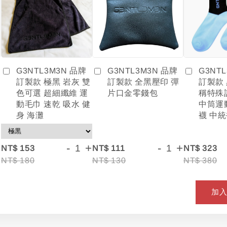
G3NTL3M3N 品牌
G3NT
G3NTL3M3N 品牌
訂製款 全黑壓印 彈
訂製款
訂製款 極黑 岩灰 雙
片口金零錢包
稱特殊
色可選 超細纖維 運
中筒運
動毛巾 速乾 吸水 健
襪 中統
身 海灘
+
-
+
-
+
NT$ 153
NT$ 111
NT$ 323
NT$ 180
NT$ 130
NT$ 380
加