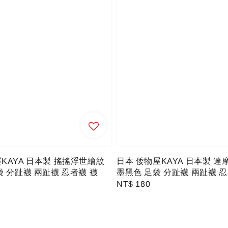
KAYA 日本製 搖搖浮世繪紋
日本 倭物屋KAYA 日本製 達
袋 分趾襪 兩趾襪 忍者襪 襪
墨黑色 足袋 分趾襪 兩趾襪 
Regular
NT$ 180
price