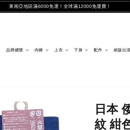
東南亞地區滿6000免運！全球滿12000免運費！
品牌總覽
內褲
上衣
下身
配件
絕版出
日本 
紋 紺