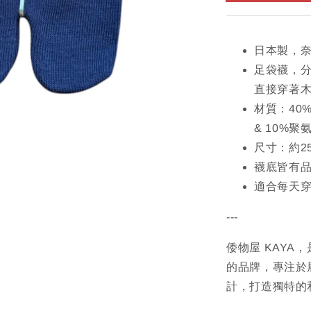
日本製，
足袋襪，
直接穿著
材質：40%
& 10%
尺寸：約2
襪底皆有品
適合每天
---
倭物屋 KAY
的品牌，專注於
計，打造獨特的