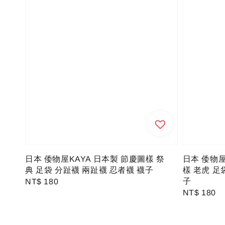
日本 倭物屋KAYA 日本製 節慶圖樣 祭
日本 倭物屋
典 足袋 分趾襪 兩趾襪 忍者襪 襪子
樣 老虎 足
子
Regular
NT$ 180
Regular
NT$ 180
price
price