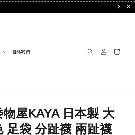
清
聯絡我們
倭物屋KAYA 日本製 大
色 足袋 分趾襪 兩趾襪