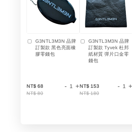
G3NTL3M3N 品牌
G3NTL3M3N 品牌
訂製款 黑色亮面橡
訂製款 Tyvek 杜邦
膠零錢包
紙材質 彈片口金零
錢包
-
+
-
NT$ 68
NT$ 153
NT$ 80
NT$ 180