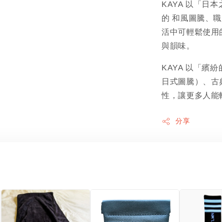
KAYA 以「
的 和風圖騰、
活中可輕鬆使用
與韻味。
KAYA 以「繽
日式圖騰）、古
性，讓更多人能
分享