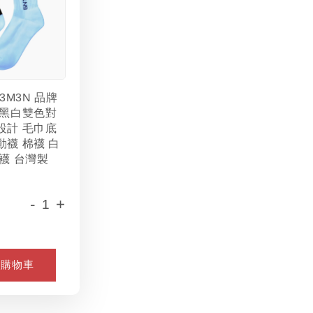
L3M3N 品牌
 黑白雙色對
設計 毛巾底
動襪 棉襪 白
襪 台灣製
-
+
入購物車