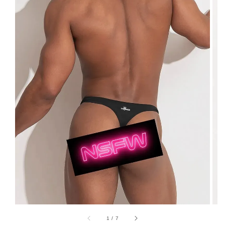
1
/
7