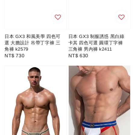
日本 GX3 和風美學 四色可
日本 GX3 制服誘惑 黑白綠
選 大膽設計 吊帶丁字褲 三
卡其 四色可選 圓環丁字褲
角褲 k2579
三角褲 男內褲 k2411
Regular
NT$ 730
Regular
NT$ 630
price
price