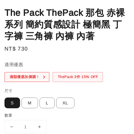
The Pack ThePack 那包 赤裸
系列 簡約質感設計 極簡黑 丁
字褲 三角褲 內褲 內著
Regular
NT$ 730
price
適用優惠
滿額優惠加價購！
ThePack 3件 15% OFF
尺寸
S
M
L
XL
數量