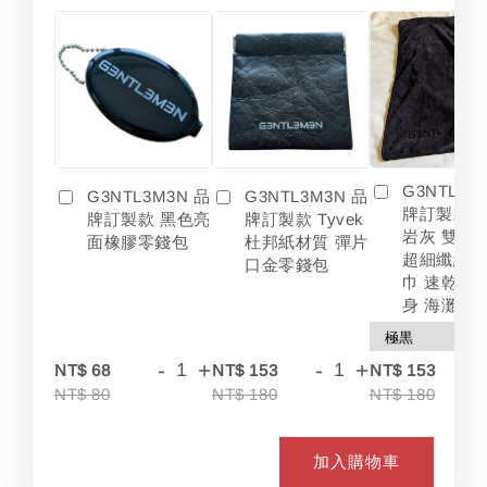
G3NTL3M
G3NTL3M3N 品
G3NTL3M3N 品
牌訂製款 
牌訂製款 黑色亮
牌訂製款 Tyvek
岩灰 雙色
面橡膠零錢包
杜邦紙材質 彈片
超細纖維 
口金零錢包
巾 速乾 吸
身 海灘
-
+
-
+
-
NT$ 68
NT$ 153
NT$ 153
NT$ 80
NT$ 180
NT$ 180
加入購物車