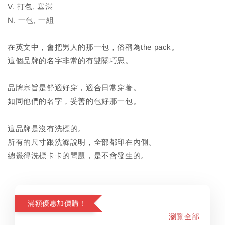
V. 打包, 塞滿
N. 一包, 一組
在英文中，會把男人的那一包，俗稱為the pack。
這個品牌的名字非常的有雙關巧思。
品牌宗旨是舒適好穿，適合日常穿著。
如同他們的名字，妥善的包好那一包。
這品牌是沒有洗標的。
所有的尺寸跟洗滌說明，全部都印在內側。
總覺得洗標卡卡的問題，是不會發生的。
滿額優惠加價購！
瀏覽全部