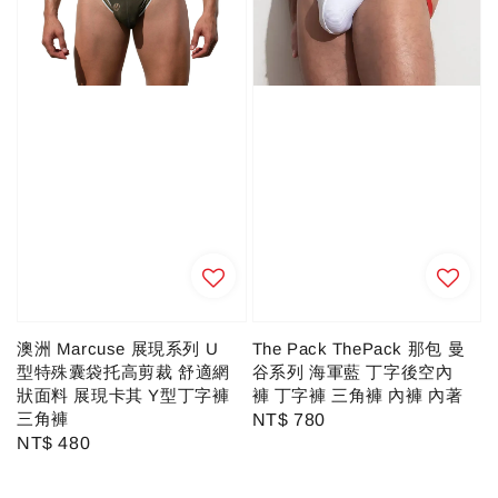
澳洲 Marcuse 展現系列 U
The Pack ThePack 那包 曼
型特殊囊袋托高剪裁 舒適網
谷系列 海軍藍 丁字後空內
狀面料 展現卡其 Y型丁字褲
褲 丁字褲 三角褲 內褲 內著
三角褲
Regular
NT$ 780
Regular
NT$ 480
price
price