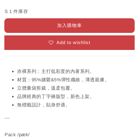
S 1 件庫存
加入購物車
Add to wishlist
赤裸系列：主打低彩度的內著系列。
材質：95%嫘縈&5%彈性纖維，薄透親膚。
立體囊袋剪裁，溫柔包覆。
品牌經典的丁字褲版型，新色上架。
無標籤設計，貼身舒適。
---
Pack /pæk/